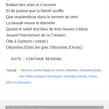
Battant des ailes et s’ouvrant
Et de partout que la liberté souffle
Que resplendisse dans le sermon du vent
La beauté neuve et éternelle
Quand le soleil tout bleu de trois heures s’élève
Jouant l’harmonium de la Création.
Ode à Santorin ( extrait )
Odysséas Elytis (en grec Οδυσσέας Ελύτης)
SUITE – CONTINUE READING
Athènes
,
Aurélie Magnoni
,
Grèce
,
Héraklion
,
Odysséas Elytis
,
TAGGÉ
Oia
,
Pláka
,
Κατερίνα Οικονομίδη
,
Οδυσσέας Ελύτης
,
Πλάκα
,
Ωδή στη Σαντορίνη