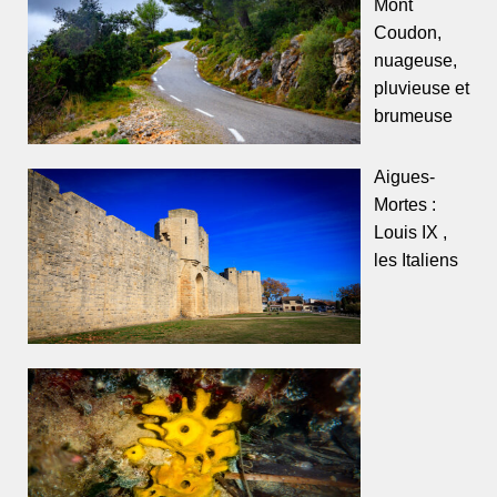
Mont
Coudon,
nuageuse,
pluvieuse et
brumeuse
Aigues-
Mortes :
Louis IX ,
les Italiens