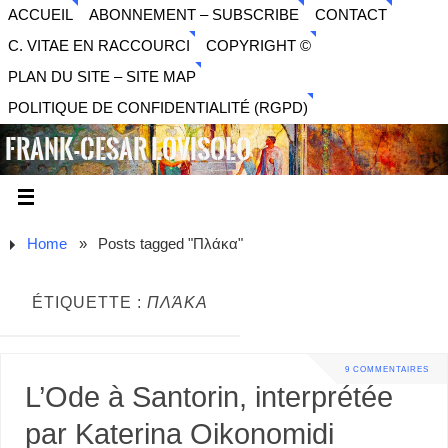
ACCUEIL
ABONNEMENT – SUBSCRIBE
CONTACT
C. VITAE EN RACCOURCI
COPYRIGHT ©
PLAN DU SITE – SITE MAP
POLITIQUE DE CONFIDENTIALITÉ (RGPD)
FRANK-CESAR LOVISOLO
ARTISTE PLURIDISCIPLINAIRE LIBERTAIRE - MUSIQUE,
SON, PHOTOGRAPHIE, ARTS NUMÉRIQUES, VIDÉO.
Home
»
Posts tagged "Πλάκα"
ÉTIQUETTE :
ΠΛΆΚΑ
9 COMMENTAIRES
L’Ode à Santorin, interprétée
par Katerina Oikonomidi