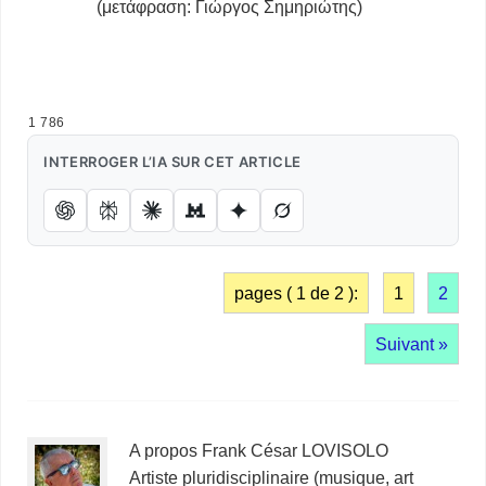
(μετάφραση: Γιώργος Σημηριώτης)
Le Revenant – Le Revenant -Le Revenant – Le
Revenant – Le Revenant
1 786
INTERROGER L’IA SUR CET ARTICLE
pages ( 1 de 2 ):
1
2
Suivant »
A propos Frank César LOVISOLO
Artiste pluridisciplinaire (musique, art