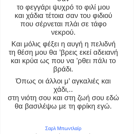
το φεγγάρι ψυχρό το φιλί μου
και χάδια τέτοια σαν του φιδιού
που σέρνεται πλάι σε τάφο
νεκρού.
Και μόλις φέξει η αυγή η πελιδνή
τη θέση μου θα ’βρεις εκεί αδειανή
και κρύα ως που να ’ρθει πάλι το
βράδι.
Όπως οι άλλοι μ’ αγκαλιές και
χάδι,..
στη νιότη σου και στη ζωή σου εδώ
θα βασιλέψω με τη φρίκη εγώ.
–
Σαρλ Μπωντλαίρ