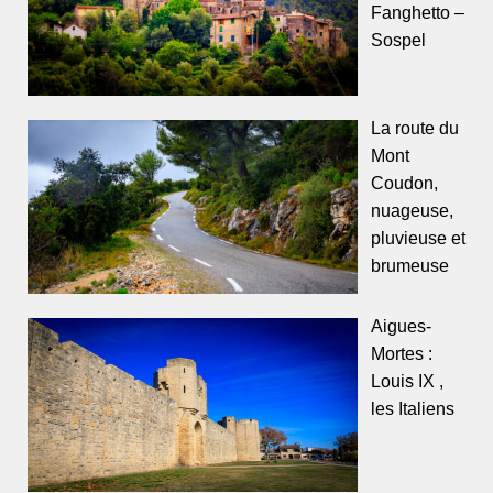
Fanghetto –
Sospel
La route du
Mont
Coudon,
nuageuse,
pluvieuse et
brumeuse
Aigues-
Mortes :
Louis IX ,
les Italiens