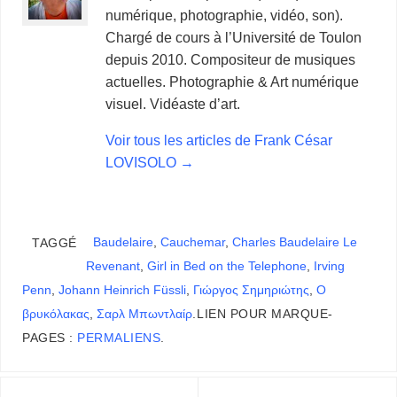
numérique, photographie, vidéo, son).
Chargé de cours à l’Université de Toulon
depuis 2010. Compositeur de musiques
actuelles. Photographie & Art numérique
visuel. Vidéaste d’art.
Voir tous les articles de Frank César
LOVISOLO
→
Baudelaire
,
Cauchemar
,
Charles Baudelaire Le
TAGGÉ
Revenant
,
Girl in Bed on the Telephone
,
Irving
Penn
,
Johann Heinrich Füssli
,
Γιώργος Σημηριώτης
,
Ο
βρυκόλακας
,
Σαρλ Μπωντλαίρ
.
LIEN POUR MARQUE-
PAGES :
PERMALIENS
.