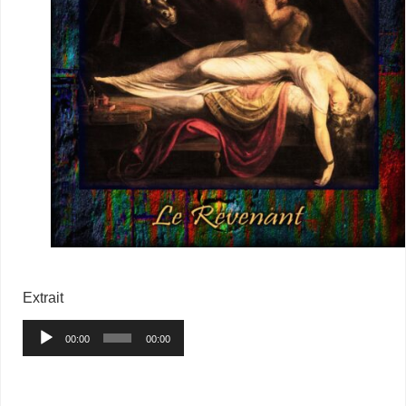
–
Extrait
Lecteur
00:00
00:00
audio
–