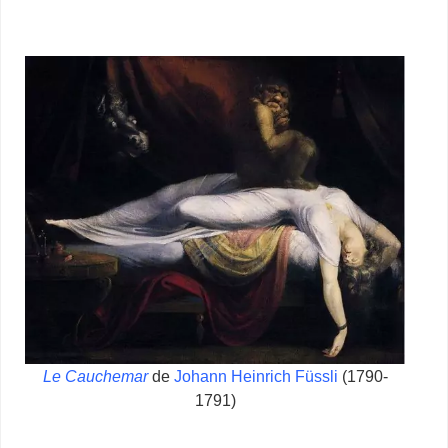
Le Cauchemar
de
Johann Heinrich Füssli
(1790-
1791)