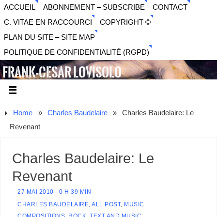
ACCUEIL
ABONNEMENT – SUBSCRIBE
CONTACT
C. VITAE EN RACCOURCI
COPYRIGHT ©
PLAN DU SITE – SITE MAP
POLITIQUE DE CONFIDENTIALITÉ (RGPD)
FRANK-CESAR LOVISOLO
ARTISTE PLURIDISCIPLINAIRE LIBERTAIRE - MUSIQUE,
SON, PHOTOGRAPHIE, ARTS NUMÉRIQUES, VIDÉO.
Home
»
Charles Baudelaire
»
Charles Baudelaire: Le
Revenant
Charles Baudelaire: Le
Revenant
27 MAI 2010 - 0 H 39 MIN
CHARLES BAUDELAIRE
,
ALL POST
,
MUSIC
COMPOSITIONS
,
ROCK
,
TEXT AND MUSIC