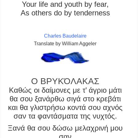
Your life and youth by fear,
As others do by tenderness
–
Charles Baudelaire
Translate by William Aggeler
Ο ΒΡΥΚΌΛΑΚΑΣ
Καθώς οι δαίμονες με τ’ άγριο μάτι
θα σου ξανάρθω σιγά στο κρεβάτι
και θα γλιστρήσω κοντά σου αχνός
σαν τα φαντάσματα της νυχτός.
Ξανά θα σου δώσω μελαχρινή μου
σαν