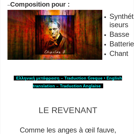
Composition pour :
–
Synthét
iseurs
Basse
Batteri
Chant
Ελληνική μετάφραση – Traduction Greque
•
English
translation – Traduction Anglaise
–
LE REVENANT
–
Comme les anges à œil fauve,