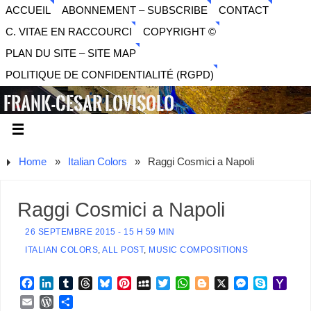
ACCUEIL
ABONNEMENT – SUBSCRIBE
CONTACT
C. VITAE EN RACCOURCI
COPYRIGHT ©
PLAN DU SITE – SITE MAP
POLITIQUE DE CONFIDENTIALITÉ (RGPD)
FRANK-CESAR LOVISOLO
ARTISTE PLURIDISCIPLINAIRE LIBERTAIRE - MUSIQUE,
SON, PHOTOGRAPHIE, ARTS NUMÉRIQUES, VIDÉO.
Home
»
Italian Colors
»
Raggi Cosmici a Napoli
Raggi Cosmici a Napoli
26 SEPTEMBRE 2015 - 15 H 59 MIN
ITALIAN COLORS
,
ALL POST
,
MUSIC COMPOSITIONS
F
L
T
T
B
P
M
T
W
B
X
M
S
Y
a
i
u
h
l
i
y
w
h
l
e
k
a
E
W
P
c
n
m
r
u
n
S
i
a
o
s
y
h