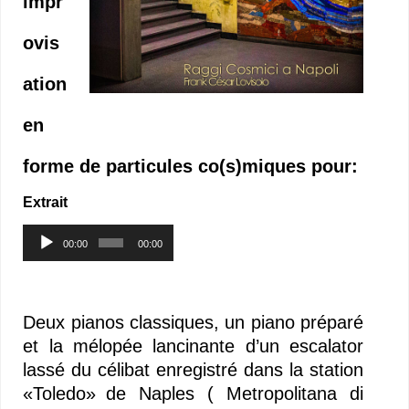
impr
ovis
ation
en
forme de particules co(s)miques pour:
Extrait
Lecteur
00:00
00:00
audio
–
Deux pianos classiques, un piano préparé
et la mélopée lancinante d’un escalator
lassé du célibat enregistré dans la station
«Toledo»
»
de Naples ( Metropolitana di