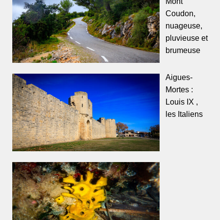
Mont
Coudon,
nuageuse,
pluvieuse et
brumeuse
Aigues-
Mortes :
Louis IX ,
les Italiens