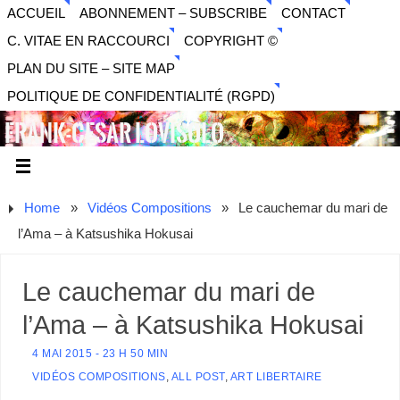
ACCUEIL
ABONNEMENT – SUBSCRIBE
CONTACT
C. VITAE EN RACCOURCI
COPYRIGHT ©
PLAN DU SITE – SITE MAP
POLITIQUE DE CONFIDENTIALITÉ (RGPD)
FRANK-CESAR LOVISOLO
ARTISTE PLURIDISCIPLINAIRE LIBERTAIRE - MUSIQUE,
SON, PHOTOGRAPHIE, ARTS NUMÉRIQUES, VIDÉO.
Home
»
Vidéos Compositions
»
Le cauchemar du mari de
l’Ama – à Katsushika Hokusai
Le cauchemar du mari de
l’Ama – à Katsushika Hokusai
4 MAI 2015 - 23 H 50 MIN
VIDÉOS COMPOSITIONS
,
ALL POST
,
ART LIBERTAIRE