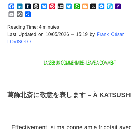
F
L
T
T
B
P
M
T
W
B
X
M
S
Y
a
i
u
h
l
i
y
w
h
l
e
k
a
E
W
P
c
n
m
r
u
n
S
i
a
o
s
y
h
m
o
a
e
k
b
e
e
t
p
t
t
g
s
p
o
a
r
r
Reading Time:
4
minutes
b
e
l
a
s
e
a
t
s
g
e
e
o
i
d
t
Last Updated on 10/05/2026 – 15:19 by
Frank César
o
d
r
d
k
r
c
e
A
e
n
M
l
P
a
LOVISOLO
o
I
s
y
e
e
r
p
r
g
a
r
g
k
n
s
p
e
i
e
e
t
r
l
ama – à Katsushika Hokusai – pieuvre – japon
s
r
s
Ama
葛飾北斎に敬意を表します – À KATSUSHIK
Effectivement, si ma bonne amie fricotait ave