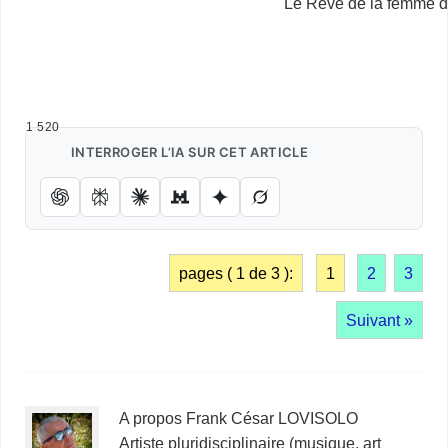
Le Rêve de la femme d
…
1 520
INTERROGER L’IA SUR CET ARTICLE
pages ( 1 de 3 ):
1
2
3
Suivant »
A propos Frank César LOVISOLO
Artiste pluridisciplinaire (musique, art