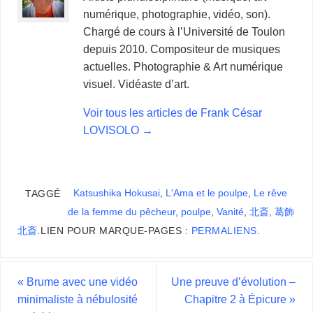
numérique, photographie, vidéo, son).
Chargé de cours à l’Université de Toulon
depuis 2010. Compositeur de musiques
actuelles. Photographie & Art numérique
visuel. Vidéaste d’art.
Voir tous les articles de Frank César
LOVISOLO
→
Katsushika Hokusai
,
L'Ama et le poulpe
,
Le rêve
TAGGÉ
de la femme du pêcheur
,
poulpe
,
Vanité
,
北斎
,
葛飾
北斎
.
LIEN POUR MARQUE-PAGES :
PERMALIENS
.
«
Brume avec une vidéo
Une preuve d’évolution –
minimaliste à nébulosité
Chapitre 2 à Épicure
»