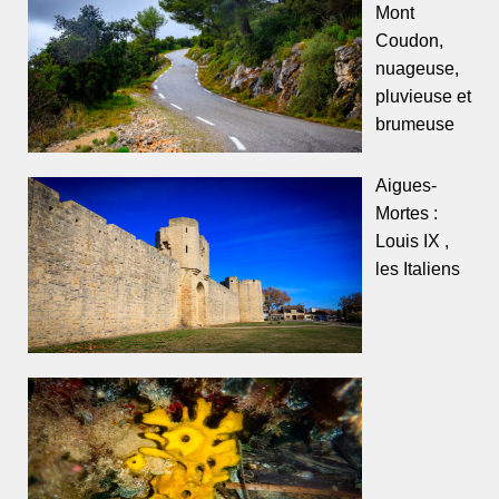
Mont
Coudon,
nuageuse,
pluvieuse et
brumeuse
Aigues-
Mortes :
Louis IX ,
les Italiens