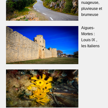
nuageuse,
pluvieuse et
brumeuse
Aigues-
Mortes :
Louis IX ,
les Italiens