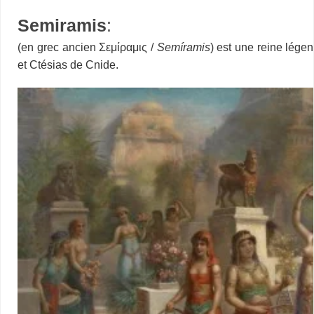
Semiramis
:
(en grec ancien Σεμίραμις /
Semíramis
) est une reine lége
et Ctésias de Cnide.