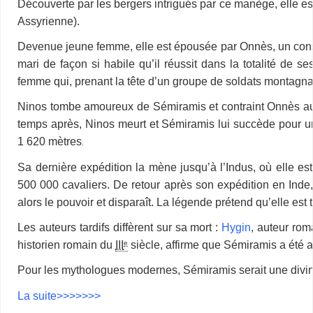
Découverte par les bergers intrigués par ce manège, elle es
Assyrienne).
Devenue jeune femme, elle est épousée par Onnès, un conseil
mari de façon si habile qu’il réussit dans la totalité de
femme qui, prenant la tête d’un groupe de soldats montagnard
Ninos tombe amoureux de Sémiramis et contraint Onnès au sui
temps après, Ninos meurt et Sémiramis lui succède pour un 
1 620 mètres
.
Sa dernière expédition la mène jusqu’à l’Indus, où elle est
500 000 cavaliers
. De retour après son expédition en Inde,
alors le pouvoir et disparaît. La légende prétend qu’elle est
Les auteurs tardifs diffèrent sur sa mort :
Hygin
, auteur ro
historien romain du
III
siècle, affirme que Sémiramis a été a
e
Pour les mythologues modernes, Sémiramis serait une divini
La suite>>>>>>>