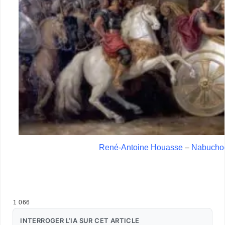
René-Antoine Houasse
–
Nabucho
HTTPS://FRANK-LOVISOLO.FR/WORDPRESS/
…
1 066
INTERROGER L’IA SUR CET ARTICLE