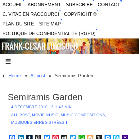
ACCUEIL
ABONNEMENT – SUBSCRIBE
CONTACT
C. VITAE EN RACCOURCI
COPYRIGHT ©
PLAN DU SITE – SITE MAP
POLITIQUE DE CONFIDENTIALITÉ (RGPD)
FRANK-CESAR LOVISOLO
ARTISTE PLURIDISCIPLINAIRE LIBERTAIRE - MUSIQUE,
SON, PHOTOGRAPHIE, ARTS NUMÉRIQUES, VIDÉO.
Home
»
All post
»
Semiramis Garden
Semiramis Garden
4 DÉCEMBRE 2010 - 3 H 43 MIN
ALL POST
,
MOVIE MUSIC
,
MUSIC COMPOSITIONS
,
MUSIQUES ENREGISTRÉES 1
F
L
T
T
B
P
M
T
W
B
X
M
S
Y