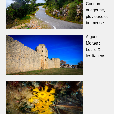
Coudon,
nuageuse,
pluvieuse et
brumeuse
Aigues-
Mortes :
Louis IX ,
les Italiens