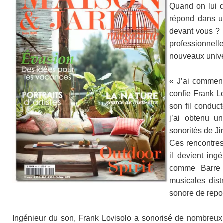
Quand on lui 
répond dans un
devant vous ? 
professionnell
nouveaux unive
–
« J’ai commenc
confie Frank L
son fil conduct
j’ai obtenu un
sonorités de J
Ces rencontres
il devient ing
comme Barre 
musicales dist
sonore de repo
–
Ingénieur du son, Frank Lovisolo a sonorisé de nombreux 