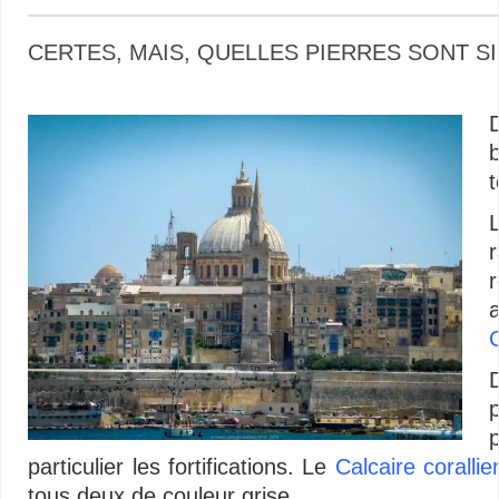
CERTES, MAIS, QUELLES PIERRES SONT SI
…
t
p
particulier les fortifications. Le
Calcaire corallie
tous deux de couleur grise.