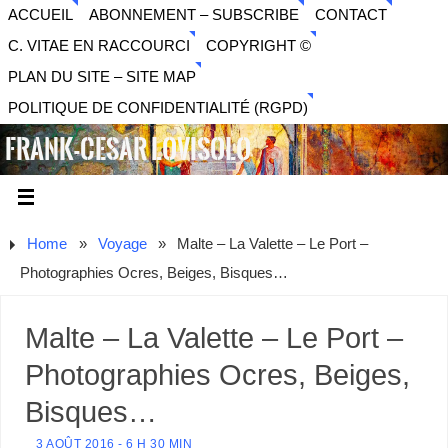
ACCUEIL
ABONNEMENT – SUBSCRIBE
CONTACT
C. VITAE EN RACCOURCI
COPYRIGHT ©
PLAN DU SITE – SITE MAP
POLITIQUE DE CONFIDENTIALITÉ (RGPD)
FRANK-CESAR LOVISOLO
ARTISTE PLURIDISCIPLINAIRE LIBERTAIRE - MUSIQUE,
SON, PHOTOGRAPHIE, ARTS NUMÉRIQUES, VIDÉO.
Home
»
Voyage
»
Malte – La Valette – Le Port –
Photographies Ocres, Beiges, Bisques…
Malte – La Valette – Le Port –
Photographies Ocres, Beiges,
Bisques…
3 AOÛT 2016 - 6 H 30 MIN