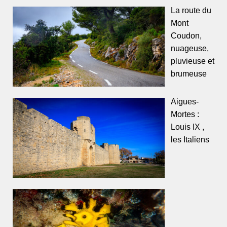
La route du
Mont
Coudon,
nuageuse,
pluvieuse et
brumeuse
Aigues-
Mortes :
Louis IX ,
les Italiens