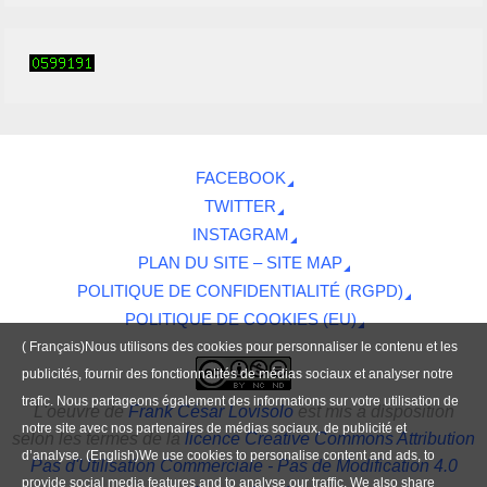
FACEBOOK
TWITTER
INSTAGRAM
PLAN DU SITE – SITE MAP
POLITIQUE DE CONFIDENTIALITÉ (RGPD)
POLITIQUE DE COOKIES (EU)
( Français)Nous utilisons des cookies pour personnaliser le contenu et les
publicités, fournir des fonctionnalités de médias sociaux et analyser notre
trafic. Nous partageons également des informations sur votre utilisation de
L'oeuvre
de
Frank César Lovisolo
est mis à disposition
notre site avec nos partenaires de médias sociaux, de publicité et
selon les termes de la
licence Creative Commons Attribution
d’analyse. (English)We use cookies to personalise content and ads, to
Pas d'Utilisation Commerciale - Pas de Modification 4.0
provide social media features and to analyse our traffic. We also share