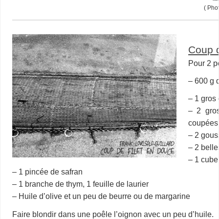
( Pho
Coup d
Pour 2 
– 600 g d
– 1 gros
– 2 gro
coupées,
– 2 gous
– 2 bell
– 1 cube 
– 1 pincée de safran
– 1 branche de thym, 1 feuille de laurier
– Huile d’olive et un peu de beurre ou de margarine
Faire blondir dans une poêle l’oignon avec un peu d’huile.