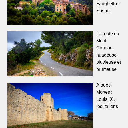
Fanghetto –
Sospel
La route du
Mont
Coudon,
nuageuse,
pluvieuse et
brumeuse
Aigues-
Mortes :
Louis IX ,
les Italiens