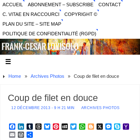
ACCUEIL
ABONNEMENT – SUBSCRIBE
CONTACT
C. VITAE EN RACCOURCI
COPYRIGHT ©
PLAN DU SITE – SITE MAP
POLITIQUE DE CONFIDENTIALITÉ (RGPD)
FRANK-CESAR LOVISOLO
ARTISTE PLURIDISCIPLINAIRE LIBERTAIRE - MUSIQUE,
SON, PHOTOGRAPHIE, ARTS NUMÉRIQUES, VIDÉO.
Home
»
Archives Photos
»
Coup de filet en douce
Coup de filet en douce
12 DÉCEMBRE 2013 - 9 H 21 MIN
ARCHIVES PHOTOS
F
L
T
T
B
P
M
T
W
B
X
M
S
Y
a
i
u
h
l
i
y
w
h
l
e
k
a
E
W
P
c
n
m
r
u
n
S
i
a
o
s
y
h