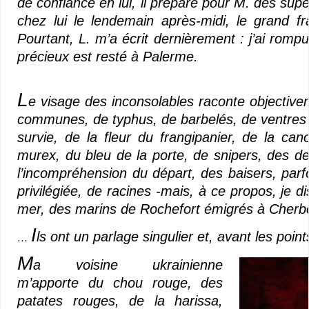
de confiance en lui, il prépare pour M. des su
chez lui le lendemain après-midi, le grand fr
Pourtant, L. m’a écrit dernièrement : j’ai romp
précieux est resté à Palerme.
L
e visage des inconsolables raconte objectiveme
communes, de typhus, de barbelés, de ventres g
survie, de la fleur du frangipanier, de la ca
murex, du bleu de la porte, de snipers, des de
l’incompréhension du départ, des baisers, parf
privilégiée, de racines -mais, à ce propos, je di
mer, des marins de Rochefort émigrés à Cherb
I
ls ont un parlage singulier et, avant les poin
…
M
a voisine ukrainienne
m’apporte du chou rouge, des
patates rouges, de la harissa,