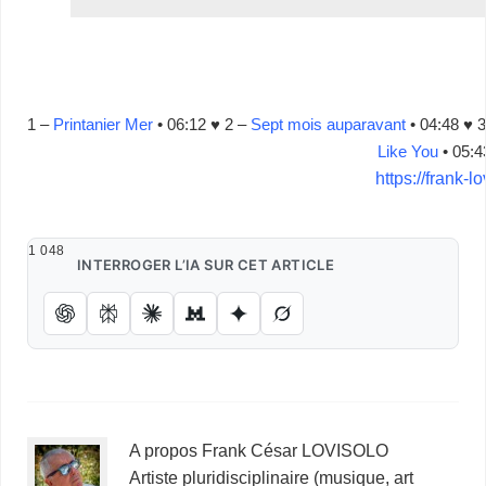
…
1 –
Printanier Mer
• 06:12 ♥
2 –
Sept mois auparavant
• 04:48 ♥
Like You
• 05:4
https://frank-l
1 048
INTERROGER L’IA SUR CET ARTICLE
A propos Frank César LOVISOLO
Artiste pluridisciplinaire (musique, art