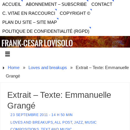
ACCUEIL
ABONNEMENT – SUBSCRIBE
CONTACT
C. VITAE EN RACCOURCI
COPYRIGHT ©
PLAN DU SITE – SITE MAP
POLITIQUE DE CONFIDENTIALITÉ (RGPD)
FRANK-CESAR LOVISOLO
ARTISTE PLURIDISCIPLINAIRE LIBERTAIRE - MUSIQUE,
SON, PHOTOGRAPHIE, ARTS NUMÉRIQUES, VIDÉO.
Home
»
Loves and breakups
»
Extrait – Texte: Emmanuelle
Grangé
Extrait – Texte: Emmanuelle
Grangé
23 SEPTEMBRE 2011 - 14 H 50 MIN
LOVES AND BREAKUPS
,
ALL POST
,
JAZZ
,
MUSIC
COMPOSITIONS
,
TEXT AND MUSIC