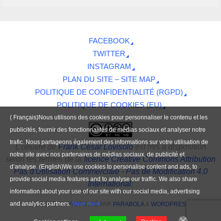
FACEBOOK
TWITTER
INSTAGRAM
PLAN DU SITE – SITE MAP
POLITIQUE DE CONFIDENTIALITÉ (RGPD)
POLITIQUE DE COOKIES (EU)
( Français)Nous utilisons des cookies pour personnaliser le contenu et les
publicités, fournir des fonctionnalités de médias sociaux et analyser notre
trafic. Nous partageons également des informations sur votre utilisation de
L'oeuvre
de
Frank César Lovisolo
est mis à disposition
notre site avec nos partenaires de médias sociaux, de publicité et
selon les termes de la
licence Creative Commons Attribution
d’analyse. (English)We use cookies to personalise content and ads, to
Pas d'Utilisation Commerciale - Pas de Modification 4.0
provide social media features and to analyse our traffic. We also share
International
.
information about your use of our site with our social media, advertising
and analytics partners.
View more
FIÈREMENT PROPULSÉ PAR
PARABOLA
&
WORDPRESS.