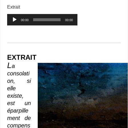
Extrait
Lecteur
00:00
00:00
audio
EXTRAIT
L
a
consolati
on, si
elle
existe,
est un
éparpille
ment de
compens