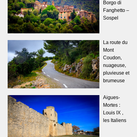
Borgo di
Fanghetto –
Sospel
La route du
Mont
Coudon,
nuageuse,
pluvieuse et
brumeuse
Aigues-
Mortes :
Louis IX ,
les Italiens