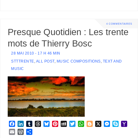
4 COMMENTAIRES
Presque Quotidien : Les trente
mots de Thierry Bosc
28 MAI 2010 - 17 H 46 MIN
STTTRENTE
,
ALL POST
,
MUSIC COMPOSITIONS
,
TEXT AND
MUSIC
F
L
T
T
B
P
M
T
W
B
X
M
S
Y
a
i
u
h
l
i
y
w
h
l
e
k
a
E
W
P
c
n
m
r
u
n
S
i
a
o
s
y
h
m
o
a