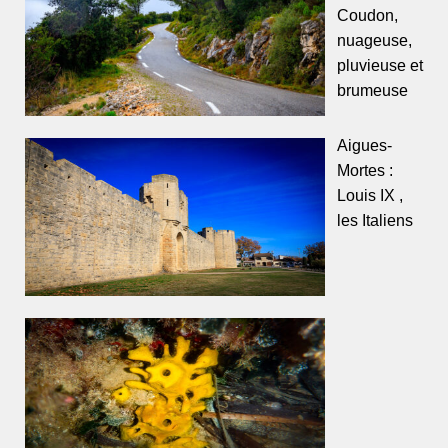
Coudon,
nuageuse,
pluvieuse et
brumeuse
Aigues-
Mortes :
Louis IX ,
les Italiens