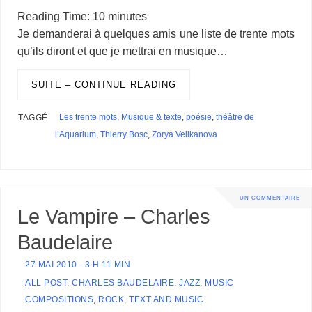
e
k
b
e
e
t
p
t
t
g
s
p
o
a
r
r
Reading Time:
10
minutes
b
e
l
a
s
e
a
t
s
g
e
e
o
i
d
t
Je demanderai à quelques amis une liste de trente mots
o
d
r
d
k
r
c
e
A
e
n
M
l
P
a
qu’ils diront et que je mettrai en musique…
o
I
s
y
e
e
r
p
r
g
a
r
g
k
n
s
p
e
i
e
e
t
r
l
s
r
SUITE – CONTINUE READING
s
Les trente mots
,
Musique & texte
,
poésie
,
théâtre de
TAGGÉ
l’Aquarium
,
Thierry Bosc
,
Zorya Velikanova
UN COMMENTAIRE
Le Vampire – Charles
Baudelaire
27 MAI 2010 - 3 H 11 MIN
ALL POST
,
CHARLES BAUDELAIRE
,
JAZZ
,
MUSIC
COMPOSITIONS
,
ROCK
,
TEXT AND MUSIC