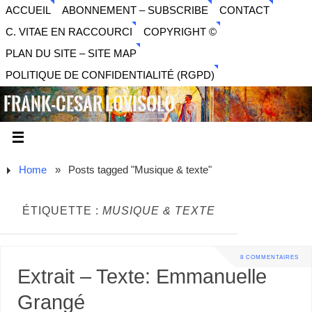
ACCUEIL
ABONNEMENT – SUBSCRIBE
CONTACT
C. VITAE EN RACCOURCI
COPYRIGHT ©
PLAN DU SITE – SITE MAP
POLITIQUE DE CONFIDENTIALITÉ (RGPD)
FRANK-CESAR LOVISOLO
ARTISTE PLURIDISCIPLINAIRE LIBERTAIRE - MUSIQUE,
SON, PHOTOGRAPHIE, ARTS NUMÉRIQUES, VIDÉO.
Home
»
Posts tagged "Musique & texte"
ÉTIQUETTE :
MUSIQUE & TEXTE
8 COMMENTAIRES
Extrait – Texte: Emmanuelle
Grangé