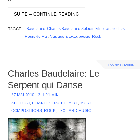
o
d
r
d
k
r
c
e
A
e
n
M
l
P
a
o
I
s
y
e
e
r
p
r
g
a
r
g
k
n
s
p
e
i
SUITE – CONTINUE READING
e
e
t
r
l
s
r
s
Baudelaire
,
Charles Baudelaire Spleen
,
Film d'artiste
,
Les
TAGGÉ
Fleurs du Mal
,
Musique & texte
,
poésie
,
Rock
4 COMMENTAIRES
Charles Baudelaire: Le
Serpent qui Danse
27 MAI 2010 - 3 H 01 MIN
ALL POST
,
CHARLES BAUDELAIRE
,
MUSIC
COMPOSITIONS
,
ROCK
,
TEXT AND MUSIC