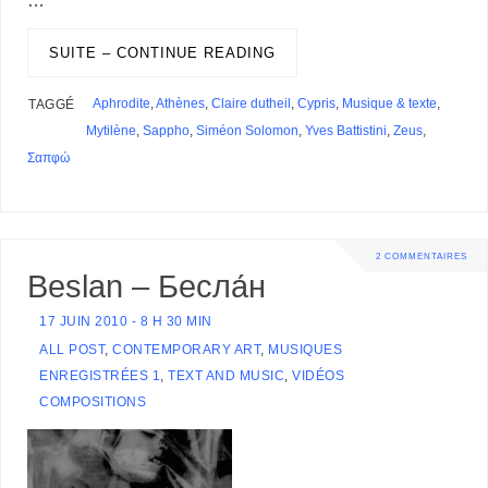
o
d
r
d
k
r
c
e
A
e
n
M
l
P
a
o
I
s
y
e
e
r
p
r
g
a
r
g
k
n
s
p
e
i
SUITE – CONTINUE READING
e
e
t
r
l
s
r
s
Aphrodite
,
Athènes
,
Claire dutheil
,
Cypris
,
Musique & texte
,
TAGGÉ
Mytilène
,
Sappho
,
Siméon Solomon
,
Yves Battistini
,
Zeus
,
Σαπφώ
2 COMMENTAIRES
Beslan – Бесла́н
17 JUIN 2010 - 8 H 30 MIN
ALL POST
,
CONTEMPORARY ART
,
MUSIQUES
ENREGISTRÉES 1
,
TEXT AND MUSIC
,
VIDÉOS
COMPOSITIONS