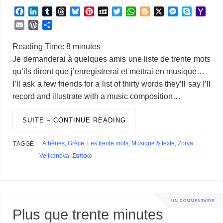
F
L
T
T
B
P
M
T
W
B
X
M
S
Y
a
i
u
h
l
i
y
w
h
l
e
k
a
E
W
P
c
n
m
r
u
n
S
i
a
o
s
y
h
m
o
a
e
k
b
e
e
t
p
t
t
g
s
p
o
a
r
r
Reading Time:
8
minutes
b
e
l
a
s
e
a
t
s
g
e
e
o
i
d
t
Je demanderai à quelques amis une liste de trente mots
o
d
r
d
k
r
c
e
A
e
n
M
l
P
a
qu’ils diront que j’enregistrerai et mettrai en musique…
o
I
s
y
e
e
r
p
r
g
a
r
g
k
n
s
p
e
i
I’ll ask a few friends for a list of thirty words they’ll say I’ll
e
e
t
r
l
s
r
record and illustrate with a music composition…
s
SUITE – CONTINUE READING
Athènes
,
Grèce
,
Les trente mots
,
Musique & texte
,
Zorya
TAGGÉ
Velikanova
,
Σαπφώ
UN COMMENTAIRE
Plus que trente minutes