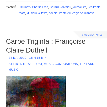
t
r
l
s
r
s
30 mots
,
Charlie Free
,
Gérard Ponthieu
,
journaliste
,
Les trente
TAGGÉ
mots
,
Musique & texte
,
poésie
,
Ponthieu
,
Zorya Velikanova
2 COMMENTAIRES
Carpe Triginta : Françoise
Claire Dutheil
28 MAI 2010 - 18 H 15 MIN
STTTRENTE
,
ALL POST
,
MUSIC COMPOSITIONS
,
TEXT AND
MUSIC