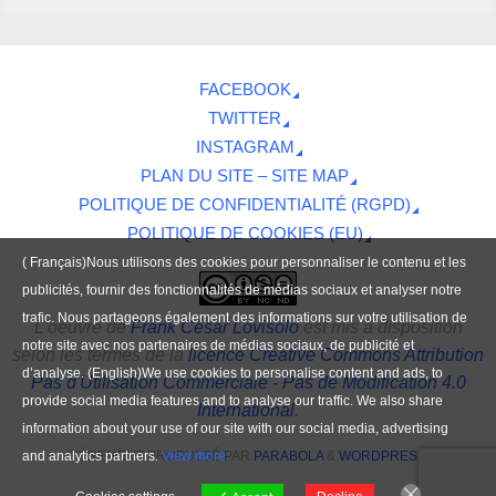
FACEBOOK
TWITTER
INSTAGRAM
PLAN DU SITE – SITE MAP
POLITIQUE DE CONFIDENTIALITÉ (RGPD)
POLITIQUE DE COOKIES (EU)
( Français)Nous utilisons des cookies pour personnaliser le contenu et les
publicités, fournir des fonctionnalités de médias sociaux et analyser notre
trafic. Nous partageons également des informations sur votre utilisation de
L'oeuvre
de
Frank César Lovisolo
est mis à disposition
notre site avec nos partenaires de médias sociaux, de publicité et
selon les termes de la
licence Creative Commons Attribution
d’analyse. (English)We use cookies to personalise content and ads, to
Pas d'Utilisation Commerciale - Pas de Modification 4.0
provide social media features and to analyse our traffic. We also share
International
.
information about your use of our site with our social media, advertising
and analytics partners.
View more
FIÈREMENT PROPULSÉ PAR
PARABOLA
&
WORDPRESS.