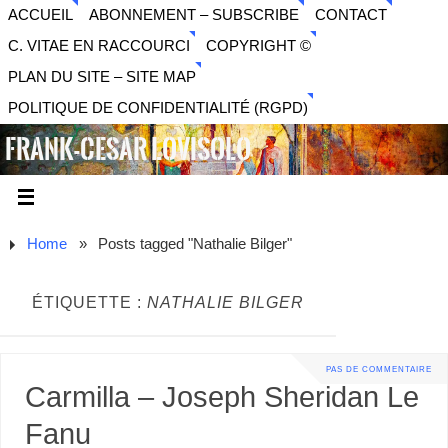
ACCUEIL
ABONNEMENT – SUBSCRIBE
CONTACT
C. VITAE EN RACCOURCI
COPYRIGHT ©
PLAN DU SITE – SITE MAP
POLITIQUE DE CONFIDENTIALITÉ (RGPD)
FRANK-CESAR LOVISOLO
ARTISTE PLURIDISCIPLINAIRE LIBERTAIRE - MUSIQUE,
SON, PHOTOGRAPHIE, ARTS NUMÉRIQUES, VIDÉO.
Home
»
Posts tagged "Nathalie Bilger"
ÉTIQUETTE :
NATHALIE BILGER
PAS DE COMMENTAIRE
Carmilla – Joseph Sheridan Le
Fanu