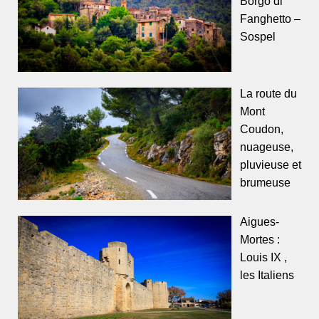
Borgo di
Fanghetto –
Sospel
La route du
Mont
Coudon,
nuageuse,
pluvieuse et
brumeuse
Aigues-
Mortes :
Louis IX ,
les Italiens