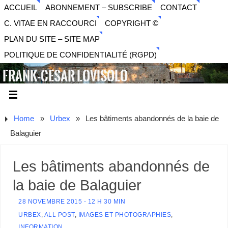
ACCUEIL
ABONNEMENT – SUBSCRIBE
CONTACT
C. VITAE EN RACCOURCI
COPYRIGHT ©
PLAN DU SITE – SITE MAP
POLITIQUE DE CONFIDENTIALITÉ (RGPD)
FRANK-CESAR LOVISOLO
ARTISTE PLURIDISCIPLINAIRE LIBERTAIRE - MUSIQUE,
SON, PHOTOGRAPHIE, ARTS NUMÉRIQUES, VIDÉO.
Home
»
Urbex
»
Les bâtiments abandonnés de la baie de
Balaguier
Les bâtiments abandonnés de
la baie de Balaguier
28 NOVEMBRE 2015 - 12 H 30 MIN
URBEX
,
ALL POST
,
IMAGES ET PHOTOGRAPHIES
,
INFORMATION