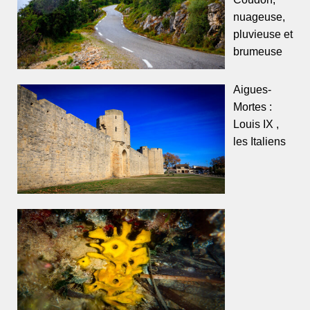
nuageuse,
pluvieuse et
brumeuse
Aigues-
Mortes :
Louis IX ,
les Italiens