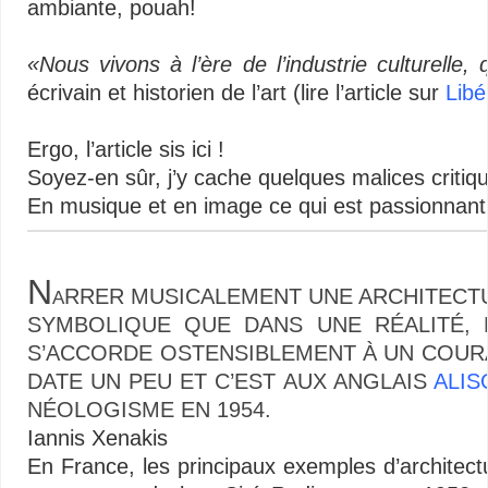
ambiante, pouah!
…
«Nous vivons à l’ère de l’industrie culturelle,
écrivain et historien de l’art (lire l’article sur
Libé
…
Ergo, l’article sis ici !
Soyez-en sûr, j’y cache quelques malices critiq
En musique et en image ce qui est passionnant c
N
RRER MUSICALEMENT UNE ARCHITECTU
A
SYMBOLIQUE QUE DANS UNE RÉALITÉ, 
S’ACCORDE OSTENSIBLEMENT À UN COU
DATE UN PEU ET C’EST AUX ANGLAIS
ALIS
NÉOLOGISME EN 1954.
Iannis Xenakis
En France, les principaux exemples d’architectu