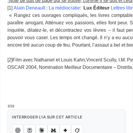
Note de bas de page qui se trouve, comme il se doit et cela
[1]
Alain Deneault
:
La médiocratie
:
Lux Éditeur
Lettres lib
« Rangez ces ouvrages compliqués, les livres comptables fe
paraître arrogant. Atténuez vos passions, elles font peur.
inquiète, dilatez-le, et décontractez vos lèvres – il faut 
pouvoir vous caser. Les temps ont changé. Il n’y a eu aucun
encore tiré aucun coup de feu. Pourtant, l’assaut a bel et bi
…
[2]
Film avec Nathaniel et Louis Kahn,Vincent Scully, I.M. Pe
OSCAR 2004, Nomination Meilleur Documentaire – Dist
BRUITALISME BRUITALISME BRUITALISME BRUITALISME
BRUITALISME BRUITALISME BRUITALISME BRUITALISME
BRUITALISME BRUITALISME BRUITALISME BRUITALISME
BRUITALISME…
959
INTERROGER L’IA SUR CET ARTICLE