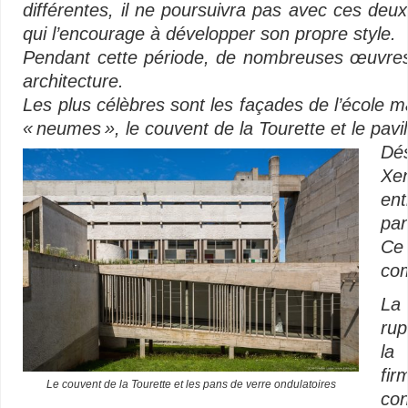
différentes, il ne poursuivra pas avec ces deux
qui l’encourage à développer son propre style.
Pendant cette période, de nombreuses œuvres m
architecture.
Les plus célèbres sont les façades de l’école ma
« neumes », le couvent de la Tourette et le pavil
Dés
Xen
ent
pan
Ce
com
La
rup
la
fir
Le couvent de la Tourette et les pans de verre ondulatoires
co