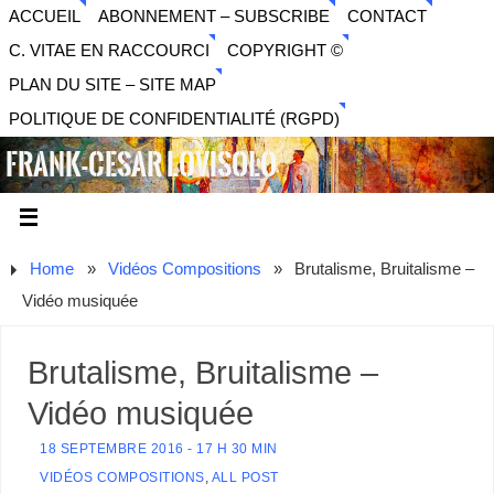
ACCUEIL
ABONNEMENT – SUBSCRIBE
CONTACT
C. VITAE EN RACCOURCI
COPYRIGHT ©
PLAN DU SITE – SITE MAP
POLITIQUE DE CONFIDENTIALITÉ (RGPD)
FRANK-CESAR LOVISOLO
ARTISTE PLURIDISCIPLINAIRE LIBERTAIRE - MUSIQUE,
SON, PHOTOGRAPHIE, ARTS NUMÉRIQUES, VIDÉO.
Home
»
Vidéos Compositions
»
Brutalisme, Bruitalisme –
Vidéo musiquée
Brutalisme, Bruitalisme –
Vidéo musiquée
18 SEPTEMBRE 2016 - 17 H 30 MIN
VIDÉOS COMPOSITIONS
,
ALL POST