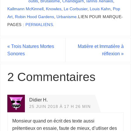
outils
,
Brutalisme
,
Chandigarh
,
Iannis Xénakis
,
Kallmann McKinnell
,
Knowles
,
Le Corbusier
,
Louis Kahn
,
Pop
Art
,
Robin Hood Gardens
,
Urbanisme
.
LIEN POUR MARQUE-
PAGES :
PERMALIENS
.
«
Trois Natures Mortes
Matière et Immatière à
Sonores
réflexion
»
2 Commentaires
Didier H.
25 JUIN 2018 À 17 H 26 MIN
Monsieur quand on écrit des texte aussi
prétentieux on essaie, faute de mieux, d’utliser des