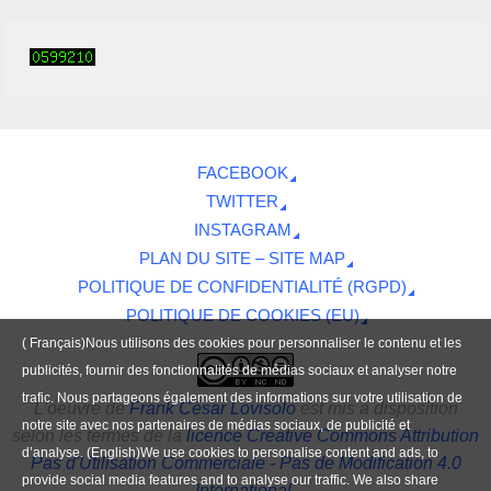
FACEBOOK
TWITTER
INSTAGRAM
PLAN DU SITE – SITE MAP
POLITIQUE DE CONFIDENTIALITÉ (RGPD)
POLITIQUE DE COOKIES (EU)
( Français)Nous utilisons des cookies pour personnaliser le contenu et les
publicités, fournir des fonctionnalités de médias sociaux et analyser notre
trafic. Nous partageons également des informations sur votre utilisation de
L'oeuvre
de
Frank César Lovisolo
est mis à disposition
notre site avec nos partenaires de médias sociaux, de publicité et
selon les termes de la
licence Creative Commons Attribution
d’analyse. (English)We use cookies to personalise content and ads, to
Pas d'Utilisation Commerciale - Pas de Modification 4.0
provide social media features and to analyse our traffic. We also share
International
.