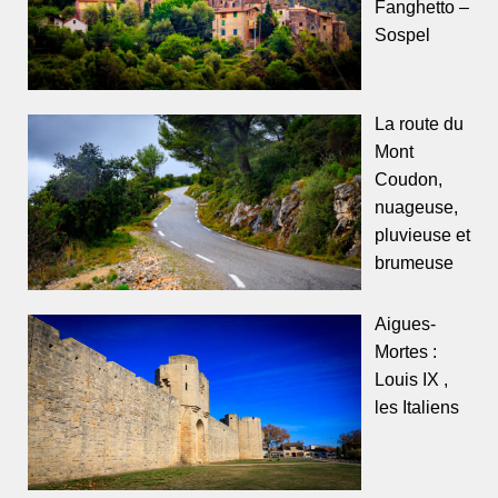
Fanghetto –
Sospel
La route du
Mont
Coudon,
nuageuse,
pluvieuse et
brumeuse
Aigues-
Mortes :
Louis IX ,
les Italiens