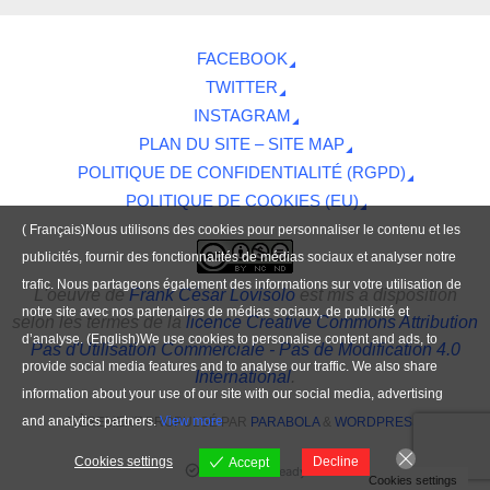
FACEBOOK
TWITTER
INSTAGRAM
PLAN DU SITE – SITE MAP
POLITIQUE DE CONFIDENTIALITÉ (RGPD)
POLITIQUE DE COOKIES (EU)
( Français)Nous utilisons des cookies pour personnaliser le contenu et les
publicités, fournir des fonctionnalités de médias sociaux et analyser notre
trafic. Nous partageons également des informations sur votre utilisation de
L'oeuvre
de
Frank César Lovisolo
est mis à disposition
notre site avec nos partenaires de médias sociaux, de publicité et
selon les termes de la
licence Creative Commons Attribution
d’analyse. (English)We use cookies to personalise content and ads, to
Pas d'Utilisation Commerciale - Pas de Modification 4.0
provide social media features and to analyse our traffic. We also share
International
.
information about your use of our site with our social media, advertising
and analytics partners.
View more
FIÈREMENT PROPULSÉ PAR
PARABOLA
&
WORDPRESS.
Cookies settings
Decline
Accept
Contenu IA-Ready
Cookies settings