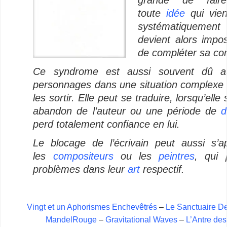
toute
idée
qui vient
systématiquement 
devient alors impo
de compléter sa co
Ce syndrome est aussi souvent dû au
personnages dans une situation complexe de
les sortir. Elle peut se traduire, lorsqu’el
abandon de l’auteur ou une période de
d
perd totalement confiance en lui.
Le blocage de l’écrivain peut aussi s’a
les
compositeurs
ou les
peintres
, qui
problèmes dans leur
art
respectif.
Vingt et un Aphorismes Enchevêtrés
–
Le Sanctuaire D
MandelRouge
–
Gravitational Waves
–
L’Antre de