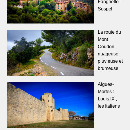
Fanghetto –
Sospel
La route du
Mont
Coudon,
nuageuse,
pluvieuse et
brumeuse
Aigues-
Mortes :
Louis IX ,
les Italiens