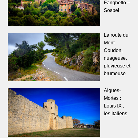
Fanghetto –
Sospel
La route du
Mont
Coudon,
nuageuse,
pluvieuse et
brumeuse
Aigues-
Mortes :
Louis IX ,
les Italiens