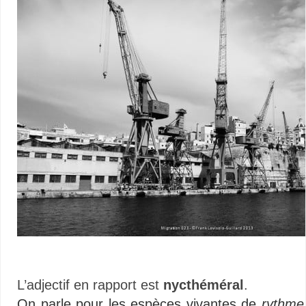
L’adjectif en rapport est
nycthéméral
.
On parle pour les espèces vivantes de
rythme