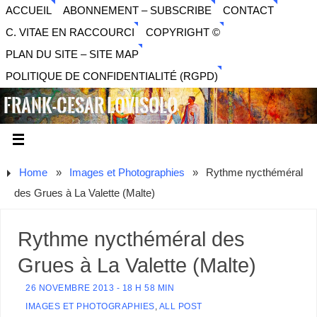
ACCUEIL
ABONNEMENT – SUBSCRIBE
CONTACT
C. VITAE EN RACCOURCI
COPYRIGHT ©
PLAN DU SITE – SITE MAP
POLITIQUE DE CONFIDENTIALITÉ (RGPD)
FRANK-CESAR LOVISOLO
ARTISTE PLURIDISCIPLINAIRE LIBERTAIRE - MUSIQUE,
SON, PHOTOGRAPHIE, ARTS NUMÉRIQUES, VIDÉO.
Home
»
Images et Photographies
»
Rythme nycthéméral
des Grues à La Valette (Malte)
Rythme nycthéméral des
Grues à La Valette (Malte)
26 NOVEMBRE 2013 - 18 H 58 MIN
IMAGES ET PHOTOGRAPHIES
,
ALL POST