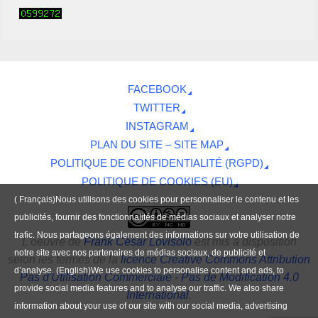
FACEBOOK
TWITTER
INSTAGRAM
PLAN DU SITE – SITE MAP
POLITIQUE DE CONFIDENTIALITÉ (RGPD)
POLITIQUE DE COOKIES (EU)
( Français)Nous utilisons des cookies pour personnaliser le contenu et les
publicités, fournir des fonctionnalités de médias sociaux et analyser notre
trafic. Nous partageons également des informations sur votre utilisation de
L'oeuvre
de
Frank César Lovisolo
est mis à disposition
notre site avec nos partenaires de médias sociaux, de publicité et
selon les termes de la
licence Creative Commons Attribution
d’analyse. (English)We use cookies to personalise content and ads, to
Pas d'Utilisation Commerciale - Pas de Modification 4.0
provide social media features and to analyse our traffic. We also share
International
.
information about your use of our site with our social media, advertising