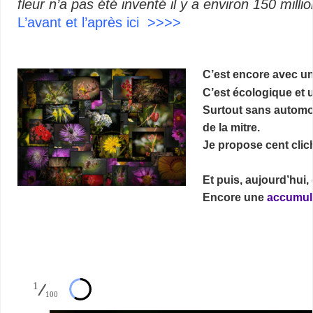
fleur n’a pas été inventé il y a environ 150 millio
L’avant et l’après ici >>>>
–
C’est encore avec un
C’est écologique et u
Surtout sans automob
de la mitre.
Je propose cent clic
Et puis, aujourd’hui,
Encore une
accumul
–
1
100