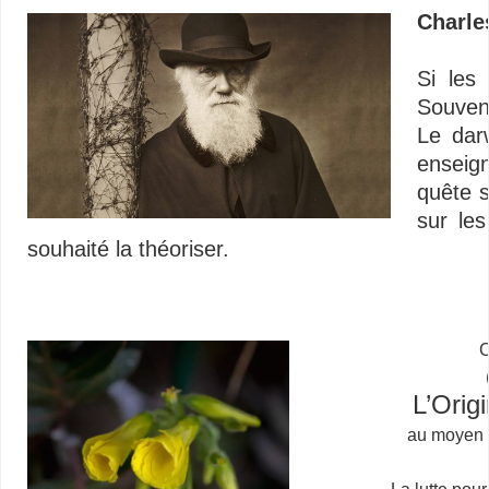
Charles
Si les
Souvent
Le dar
enseig
quête s
sur le
souhaité la théoriser.
C
L’Orig
au moyen d