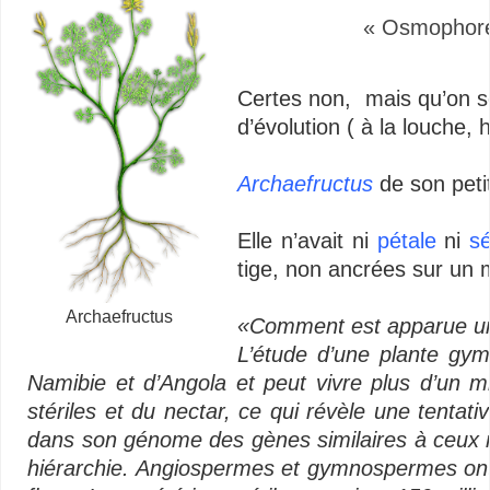
« Osmophore,
–
Certes non, mais qu’on se 
d’évolution ( à la louche, 
–
Archaefructus
de son peti
–
Elle n’avait ni
pétale
ni
s
tige, non ancrées sur un m
–
Archaefructus
«Comment est apparue une
L’étude d’une plante gym
Namibie et d’Angola et peut vivre plus d’un 
stériles et du nectar, ce qui révèle une tentat
dans son génome des gènes similaires à ceux r
hiérarchie. Angiospermes et gymnospermes ont