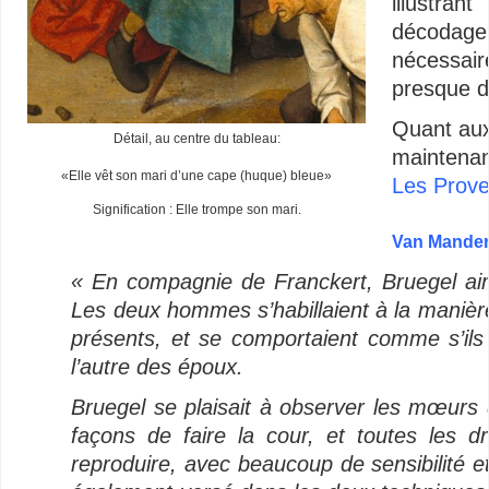
illustra
décodage
nécessair
presque d
Quant aux 
Détail, au centre du tableau:
maintenan
«Elle vêt son mari d’une cape (huque) bleue»
Les Prove
Signification : Elle trompe son mari.
–
Van Mande
« En compagnie de Franckert, Bruegel aima
Les deux hommes s’habillaient à la manièr
présents, et se comportaient comme s’ils 
l’autre des époux.
Bruegel se plaisait à observer les mœurs 
façons de faire la cour, et toutes les dr
reproduire, avec beaucoup de sensibilité et 