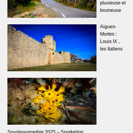
pluvieuse et
brumeuse
Aigues-
Mortes :
Louis IX ,
les Italiens
Sousleaugraphie 2025 – Snorkeling