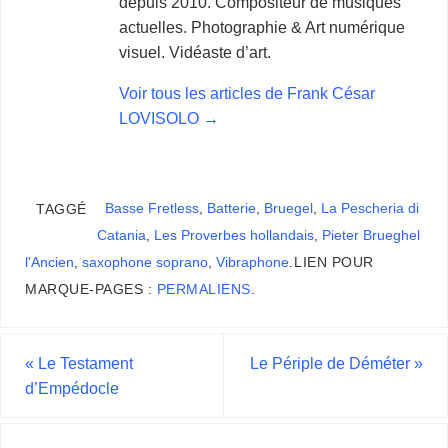
depuis 2010. Compositeur de musiques
actuelles. Photographie & Art numérique
visuel. Vidéaste d’art.
Voir tous les articles de Frank César
LOVISOLO
→
Basse Fretless
,
Batterie
,
Bruegel
,
La Pescheria di
TAGGÉ
Catania
,
Les Proverbes hollandais
,
Pieter Brueghel
l'Ancien
,
saxophone soprano
,
Vibraphone
.
LIEN POUR
MARQUE-PAGES :
PERMALIENS
.
«
Le Testament
Le Périple de Déméter
»
d’Empédocle