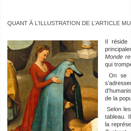
QUANT À L’ILLUSTRATION DE L’ARTICLE MU
–
Il résid
principal
Monde re
qui tromp
On se do
s’adress
d’humanism
de la popu
Selon les
tableau. I
la représ