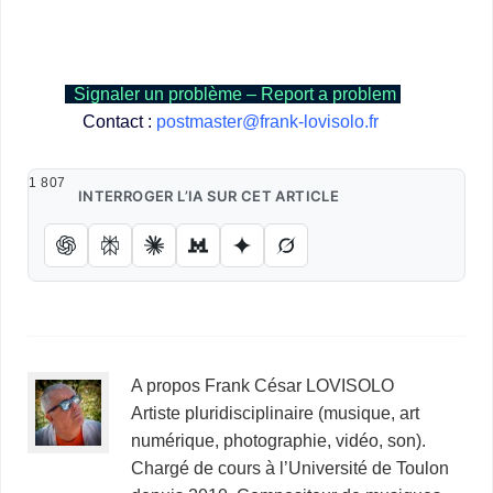
https://frank-lovisolo.fr/WordPress/sogno-eschilo-eatro-catania/
https://frank-
lovisolo.fr/WordPress/empedocle-testament/
https://frank-lovisolo.fr/WordPress/santorini/
Signaler un problème – Report a problem
Contact :
postmaster@frank-lovisolo.fr
1 807
INTERROGER L’IA SUR CET ARTICLE
A propos Frank César LOVISOLO
Artiste pluridisciplinaire (musique, art
numérique, photographie, vidéo, son).
Chargé de cours à l’Université de Toulon