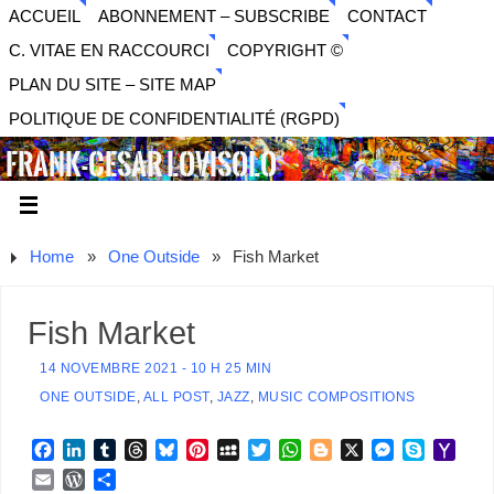
ACCUEIL
ABONNEMENT – SUBSCRIBE
CONTACT
C. VITAE EN RACCOURCI
COPYRIGHT ©
PLAN DU SITE – SITE MAP
POLITIQUE DE CONFIDENTIALITÉ (RGPD)
FRANK-CESAR LOVISOLO
ARTISTE PLURIDISCIPLINAIRE LIBERTAIRE - MUSIQUE,
SON, PHOTOGRAPHIE, ARTS NUMÉRIQUES, VIDÉO.
Home
»
One Outside
»
Fish Market
Fish Market
14 NOVEMBRE 2021 - 10 H 25 MIN
ONE OUTSIDE
,
ALL POST
,
JAZZ
,
MUSIC COMPOSITIONS
F
L
T
T
B
P
M
T
W
B
X
M
S
Y
a
i
u
h
l
i
y
w
h
l
e
k
a
E
W
P
c
n
m
r
u
n
S
i
a
o
s
y
h