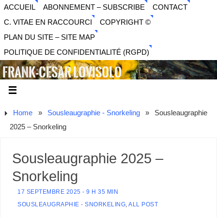
ACCUEIL
ABONNEMENT – SUBSCRIBE
CONTACT
C. VITAE EN RACCOURCI
COPYRIGHT ©
PLAN DU SITE – SITE MAP
POLITIQUE DE CONFIDENTIALITÉ (RGPD)
FRANK-CESAR LOVISOLO
ARTISTE PLURIDISCIPLINAIRE LIBERTAIRE - MUSIQUE,
SON, PHOTOGRAPHIE, ARTS NUMÉRIQUES, VIDÉO.
Home
»
Sousleaugraphie - Snorkeling
»
Sousleaugraphie
2025 – Snorkeling
Sousleaugraphie 2025 –
Snorkeling
17 SEPTEMBRE 2025 - 9 H 35 MIN
SOUSLEAUGRAPHIE - SNORKELING
,
ALL POST