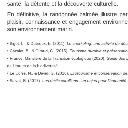
santé, la détente et la découverte culturelle.
En définitive, la randonnée palmée illustre pa
plaisir, connaissance et engagement environne
son environnement marin.
• Bigot, L., & Dutrieux, E. (2011).
Le snorkeling, une activité de dé
• Cazalet, B., & Giraud, G. (2015).
Tourisme durable et préservatio
• France, Ministère de la Transition écologique (2020).
Guide des b
de l’eau et de la biodiversité.
• Le Corre, N., & David, G. (2016).
Écotourisme et conservation des r
• Salvat, B. (2017).
Les récifs coralliens : un enjeu pour l’humanité
Snorkeling – Snorkeling – Snorkeling – Snorkeling