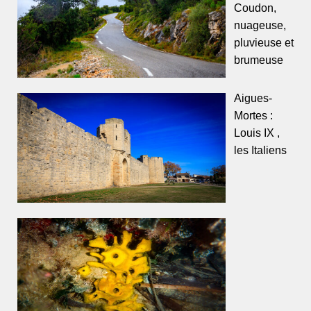
Coudon,
nuageuse,
pluvieuse et
brumeuse
Aigues-
Mortes :
Louis IX ,
les Italiens