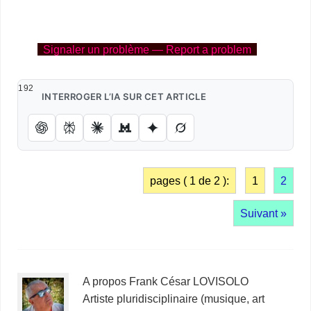
Signaler un problème — Report a problem
192
INTERROGER L’IA SUR CET ARTICLE
pages ( 1 de 2 ):
1
2
Suivant »
A propos Frank César LOVISOLO
Artiste pluridisciplinaire (musique, art