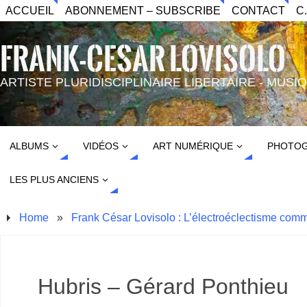
ACCUEIL
ABONNEMENT – SUBSCRIBE
CONTACT
C
FRANK-CESAR LOVISOLO
ARTISTE PLURIDISCIPLINAIRE LIBERTAIRE - MUS
ALBUMS
VIDÉOS
ART NUMÉRIQUE
PHOTOG
LES PLUS ANCIENS
Home
»
Frank César Lovisolo : L’électroéclectisme com
Hubris – Gérard Ponthieu