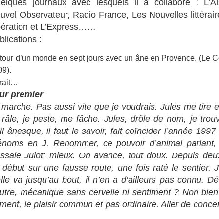
elques journaux avec lesquels il a collaboré : L’A
uvel Observateur, Radio France, Les Nouvelles littérair
bération et L’Express……
blications :
 tour d’un monde en sept jours avec un âne en Provence. (Le Co
09).
trait…
ur premier
 marche. Pas aussi vite que je voudrais. Jules me tire e
 râle, je peste, me fâche. Jules, drôle de nom, je trouv
vil ânesque, il faut le savoir, fait coïncider l’année 199
énoms en J. Renommer, ce pouvoir d’animal parlant, 
essaie Julot: mieux. On avance, tout doux. Depuis deu
 début sur une fausse route, une fois raté le sentier. J
lle va jusqu’au bout, il n’en a d’ailleurs pas connu. D
utre, mécanique sans cervelle ni sentiment ? Non bien 
ement, le plaisir commun et pas ordinaire. Aller de concert