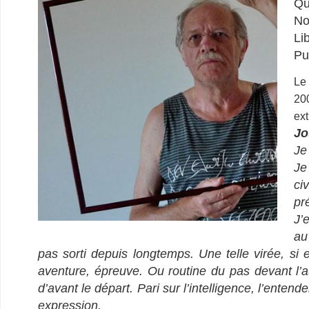
Qu
No
Li
Pu
Le
20
ex
Jo
Je
Je
ci
pr
J’
au
pas sorti depuis longtemps. Une telle virée, si e
aventure, épreuve. Ou routine du pas devant l’a
d’avant le départ. Pari sur l’intelligence, l’entend
expression.