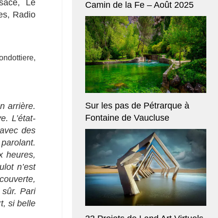
lsace, Le
Camin de la Fe – Août 2025
es, Radio
ndottiere,
Sur les pas de Pétrarque à
n arrière.
Fontaine de Vaucluse
e. L’état-
7 avec des
parolant.
x heures,
ulot n’est
écouverte,
sûr. Pari
, si belle