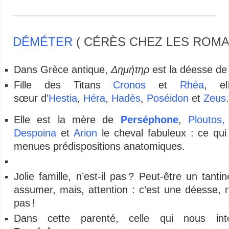
DÉMÉTER
( CÉRÈS CHEZ LES ROMA
–
Dans Grèce antique,
Δημήτηρ
est la déesse de 
Fille des Titans
Cronos
et
Rhéa
, el
sœur d’
Hestia
,
Héra
,
Hadès
,
Poséidon
et
Zeus
.
Elle est la mère de
Perséphone
,
Ploutos,
Despoina
et
Arion
le cheval fabuleux : ce qui
menues prédispositions anatomiques.
Jolie famille, n’est-il pas ? Peut-être un tantine
assumer, mais, attention : c’est une déesse, n
pas !
Dans cette parenté, celle qui nous int