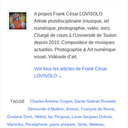
A propos Frank César LOVISOLO
Artiste pluridisciplinaire (musique, art
numérique, photographie, vidéo, son).
Chargé de cours à l’Université de Toulon
depuis 2010. Compositeur de musiques
actuelles. Photographie & Art numérique
visuel. Vidéaste d’art.
Voir tous les articles de Frank César
LOVISOLO
→
Charles Antoine Coypel
,
Dante Gabriel Rossetti
,
TAGGÉ
Démocrite d’Abdère
,
drones
,
François de Nomé
,
Gustave Doré
,
Hélios
,
lac Pergusa
,
Louis-Jacques Dubois
,
Marimba
,
Perséphone
,
piano préparé
,
Sicile
,
Watteau
,