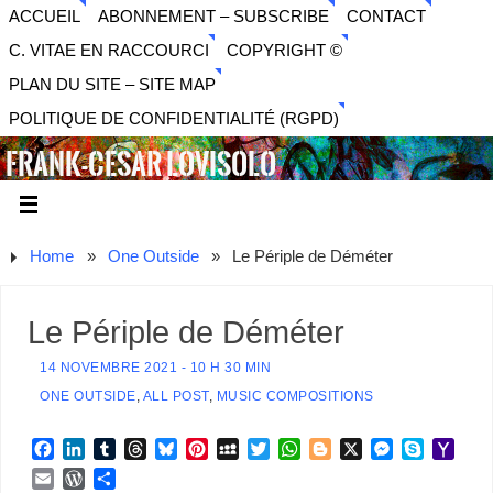
ACCUEIL
ABONNEMENT – SUBSCRIBE
CONTACT
C. VITAE EN RACCOURCI
COPYRIGHT ©
PLAN DU SITE – SITE MAP
POLITIQUE DE CONFIDENTIALITÉ (RGPD)
FRANK-CESAR LOVISOLO
ARTISTE PLURIDISCIPLINAIRE LIBERTAIRE - MUSIQUE,
SON, PHOTOGRAPHIE, ARTS NUMÉRIQUES, VIDÉO.
Home
»
One Outside
»
Le Périple de Déméter
Le Périple de Déméter
14 NOVEMBRE 2021 - 10 H 30 MIN
ONE OUTSIDE
,
ALL POST
,
MUSIC COMPOSITIONS
F
L
T
T
B
P
M
T
W
B
X
M
S
Y
a
i
u
h
l
i
y
w
h
l
e
k
a
E
W
P
c
n
m
r
u
n
S
i
a
o
s
y
h