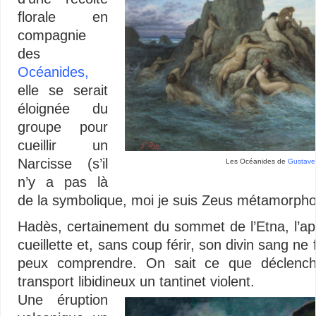
florale en
compagnie
des
Océanides,
elle se serait
éloignée du
groupe pour
cueillir un
Narcisse (s’il
Les Océanides de
Gustave
n’y a pas là
de la symbolique, moi je suis Zeus métamorph
Hadès, certainement du sommet de l’Etna, l’ap
cueillette et, sans coup férir, son divin sang ne 
peux comprendre. On sait ce que déclench
transport libidineux un tantinet violent.
Une éruption