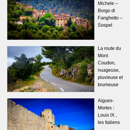
Michele –
Borgo di
Fanghetto –
Sospel
La route du
Mont
Coudon,
nuageuse,
pluvieuse et
brumeuse
Aigues-
Mortes :
Louis IX ,
les Italiens