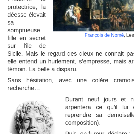
protectrice, la
déesse élevait
sa
somptueuse
François de Nomé
, Le
fille en secret
sur l’ile de
Sicile. Mais le regard des dieux ne connait pas
elle entend un hurlement, s’empresse, mais a
témoin. La belle a disparu.
Sans hésitation, avec une colère cramois
recherche…
Durant neuf jours et ne
arpentera ce qu’il lui 
reprendre sa demoisell
composition).
Puis, en fureur, déclare :