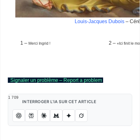
Louis-Jacques Dubois
– Cér
1 –
2 –
Merci Ingrid !
«Ici finit le 
https://frank-lovisolo.fr/WordPress/sogno-eschilo-eatro-catania/
https://frank-lovisolo.fr/WordPress/empedocle-
testament/
https://frank-lovisolo.fr/WordPress/santorini/
Signaler un problème – Report a problem
1 709
INTERROGER L’IA SUR CET ARTICLE