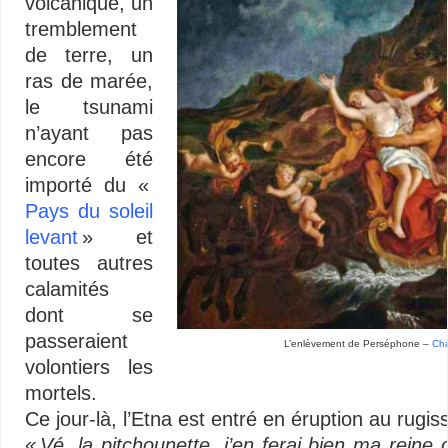
volcanique, un
tremblement
de terre, un
ras de marée,
le tsunami
n’ayant pas
encore été
importé du «
Pays du soleil
levant
» et
toutes autres
calamités
dont se
passeraient
L’enlèvement de Perséphone –
Cha
volontiers les
mortels.
Ce jour-là, l’Etna est entré en éruption au rugi
« Vé, la pitchounette, j’en ferai bien ma reine 