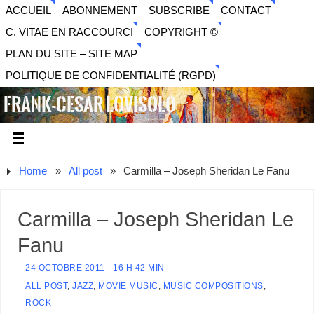
ACCUEIL
ABONNEMENT – SUBSCRIBE
CONTACT
C. VITAE EN RACCOURCI
COPYRIGHT ©
PLAN DU SITE – SITE MAP
POLITIQUE DE CONFIDENTIALITÉ (RGPD)
FRANK-CESAR LOVISOLO
ARTISTE PLURIDISCIPLINAIRE LIBERTAIRE - MUSIQUE,
SON, PHOTOGRAPHIE, ARTS NUMÉRIQUES, VIDÉO.
Home
»
All post
»
Carmilla – Joseph Sheridan Le Fanu
Carmilla – Joseph Sheridan Le
Fanu
24 OCTOBRE 2011 - 16 H 42 MIN
ALL POST
,
JAZZ
,
MOVIE MUSIC
,
MUSIC COMPOSITIONS
,
ROCK