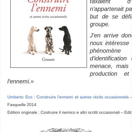
taxaient d
n’appartenait pa
but de se défi
groupe.
J’en arrive do
nous intéresse i
phénomène 
d’identificati
menace, mais p
production et
l’ennemi.»
–
Umberto Eco
:
Construire l’ennemi et autres récits occasionnels
–
Fasquelle 2014.
Edition originale : Costruire il nemico e altri scritti occasionali – E