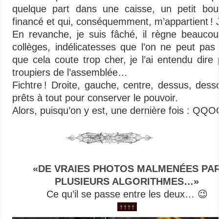
quelque part dans une caisse, un petit bout
financé et qui, conséquemment, m’appartient ! J
En revanche, je suis fâché, il règne beaucoup 
collèges, indélicatesses que l’on ne peut pas r
que cela coute trop cher, je l’ai entendu dir
troupiers de l’assemblée…
Fichtre ! Droite, gauche, centre, dessus, dess
prêts à tout pour conserver le pouvoir.
Alors, puisqu’on y est, une dernière fois :
QQOQ
«DE VRAIES PHOTOS MALMENÉES PA
PLUSIEURS ALGORITHMES…»
Ce qu’il se passe entre les deux… 😉
↑↑↑↑