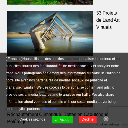
33 Projets
de Land Art
Virtuels
( Français)Nous utilisons des cookies pour personnaliser le contenu et les
publicités, fournir des fonctionnalités de médias sociaux et analyser notre
trafic. Nous partageons également des informations sur votre utilisation de
notre site avec nos partenaires de médias sociaux, de publicité et
d’analyse. (English)We use cookies to personalise content and ads, to
provide social media features and to analyse our traffic. We also share
information about your use of our site with our social media, advertising
and analytics partners.
View more
Réchauffement Climatique, Bottes en Caoutchouc et
Cookies settings
Decline
Accept
Polémique
Cookies settings