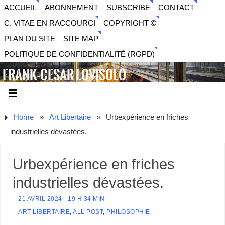
ACCUEIL
ABONNEMENT – SUBSCRIBE
CONTACT
C. VITAE EN RACCOURCI
COPYRIGHT ©
PLAN DU SITE – SITE MAP
POLITIQUE DE CONFIDENTIALITÉ (RGPD)
FRANK-CESAR LOVISOLO
ARTISTE PLURIDISCIPLINAIRE LIBERTAIRE - MUSIQUE,
SON, PHOTOGRAPHIE, ARTS NUMÉRIQUES, VIDÉO.
Home
»
Art Libertaire
»
Urbexpérience en friches
industrielles dévastées.
Urbexpérience en friches
industrielles dévastées.
21 AVRIL 2024 - 19 H 34 MIN
ART LIBERTAIRE
,
ALL POST
,
PHILOSOPHIE