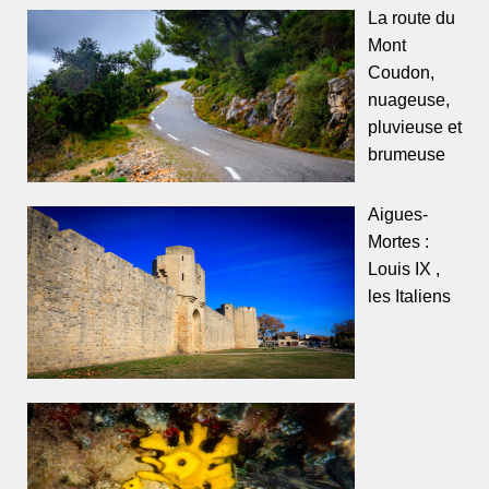
La route du
Mont
Coudon,
nuageuse,
pluvieuse et
brumeuse
Aigues-
Mortes :
Louis IX ,
les Italiens