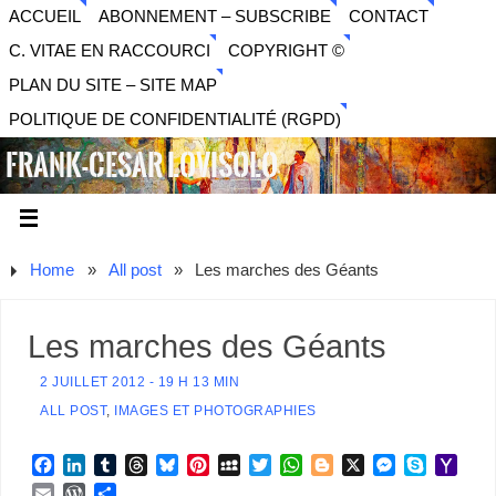
ACCUEIL
ABONNEMENT – SUBSCRIBE
CONTACT
C. VITAE EN RACCOURCI
COPYRIGHT ©
PLAN DU SITE – SITE MAP
POLITIQUE DE CONFIDENTIALITÉ (RGPD)
FRANK-CESAR LOVISOLO
ARTISTE PLURIDISCIPLINAIRE LIBERTAIRE - MUSIQUE,
SON, PHOTOGRAPHIE, ARTS NUMÉRIQUES, VIDÉO.
Home
»
All post
»
Les marches des Géants
Les marches des Géants
2 JUILLET 2012 - 19 H 13 MIN
ALL POST
,
IMAGES ET PHOTOGRAPHIES
F
L
T
T
B
P
M
T
W
B
X
M
S
Y
a
i
u
h
l
i
y
w
h
l
e
k
a
E
W
P