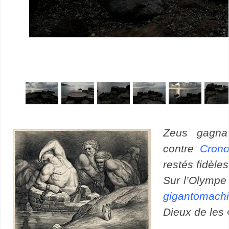
Zeus gagn
contre
Cron
restés fidèl
Sur l’Olympe 
gigantomach
Dieux de les