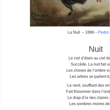
La Nuit – 1886 –
Pedro 
Nuit
Le ciel d’étain au ciel d
Succède. La nuit fait 
Les choses de l’ombre vo
Les arbres se parlent t
Le vent, soufflant des 
Fait frissonner dans l’ond
Le drap d’or des claires
Les sombres moires de l