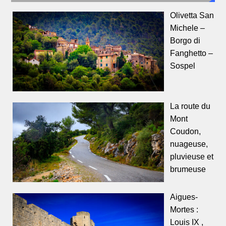
Olivetta San
Michele –
Borgo di
Fanghetto –
Sospel
La route du
Mont
Coudon,
nuageuse,
pluvieuse et
brumeuse
Aigues-
Mortes :
Louis IX ,