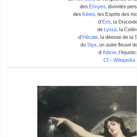
des
Érinyes
, divinités per
des
Kères
, les Esprits des mo
d’
Éris
, la Discorde
de
Lyssa
, la Colèr
d’
Hécate
, la déesse de la S
du
Styx
, un autre fleuve d
d’
Adicie
, l’Injustic
Cf – Wikipedia