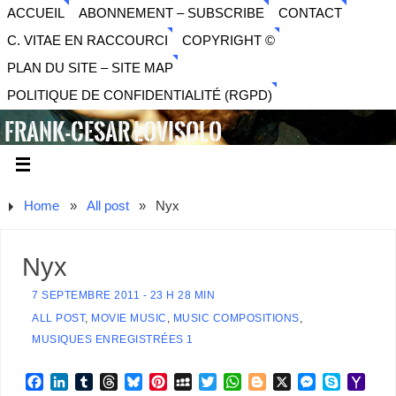
ACCUEIL
ABONNEMENT – SUBSCRIBE
CONTACT
C. VITAE EN RACCOURCI
COPYRIGHT ©
PLAN DU SITE – SITE MAP
POLITIQUE DE CONFIDENTIALITÉ (RGPD)
FRANK-CESAR LOVISOLO
ARTISTE PLURIDISCIPLINAIRE LIBERTAIRE - MUSIQUE,
SON, PHOTOGRAPHIE, ARTS NUMÉRIQUES, VIDÉO.
Home
»
All post
»
Nyx
Nyx
7 SEPTEMBRE 2011 - 23 H 28 MIN
ALL POST
,
MOVIE MUSIC
,
MUSIC COMPOSITIONS
,
MUSIQUES ENREGISTRÉES 1
F
L
T
T
B
P
M
T
W
B
X
M
S
Y