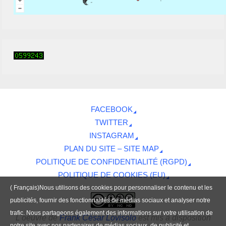
FACEBOOK
TWITTER
INSTAGRAM
PLAN DU SITE – SITE MAP
POLITIQUE DE CONFIDENTIALITÉ (RGPD)
POLITIQUE DE COOKIES (EU)
( Français)Nous utilisons des cookies pour personnaliser le contenu et les
publicités, fournir des fonctionnalités de médias sociaux et analyser notre
trafic. Nous partageons également des informations sur votre utilisation de
L'oeuvre
de
Frank César Lovisolo
est mis à disposition
notre site avec nos partenaires de médias sociaux, de publicité et