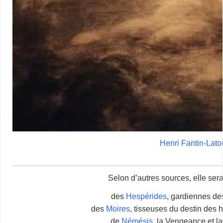
Henri Fantin-Lato
Selon d’autres sources, elle sera
des
Hespérides
, gardiennes d
des
Moires
, tisseuses du destin des 
de
Némésis
, la Vengeance et la