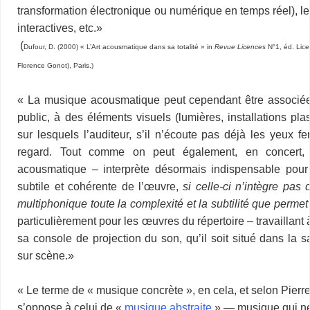
transformation électronique ou numérique en temps réel), le
interactives, etc.
»
(
Dufour, D. (2000) « L’Art acousmatique dans sa totalité » in
Revue Licences
N°1, éd. Lice
Florence Gonot), Paris.)
«
La musique acousmatique peut cependant être associée,
public, à des éléments visuels (lumières, installations pla
sur lesquels l’auditeur, s’il n’écoute pas déjà les yeux fe
regard. Tout comme on peut également, en concert, «
acousmatique – interprète désormais indispensable pou
subtile et cohérente de l’œuvre,
si celle-ci n’intègre pas
multiphonique toute la complexité et la subtilité que permet 
particulièrement pour les œuvres du répertoire – travaillant 
sa console de projection du son, qu’il soit situé dans la s
sur scène.
»
«
Le terme de « musique concrète », en cela, et selon Pierr
s’oppose à celui de «
musique abstraite
» — musique qui né