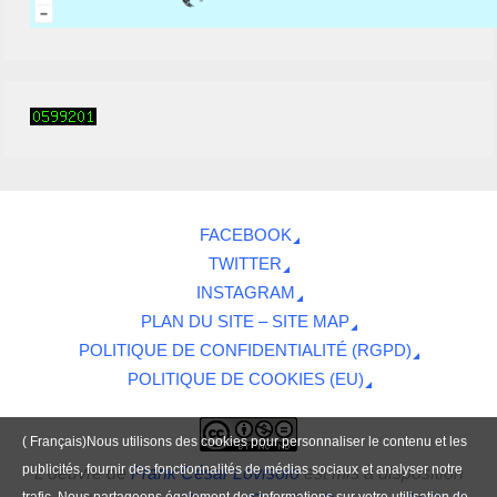
FACEBOOK
TWITTER
INSTAGRAM
PLAN DU SITE – SITE MAP
POLITIQUE DE CONFIDENTIALITÉ (RGPD)
POLITIQUE DE COOKIES (EU)
( Français)Nous utilisons des cookies pour personnaliser le contenu et les
publicités, fournir des fonctionnalités de médias sociaux et analyser notre
L'oeuvre
de
Frank César Lovisolo
est mis à disposition