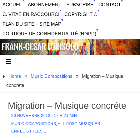
ACCUEIL
ABONNEMENT – SUBSCRIBE
CONTACT
C. VITAE EN RACCOURCI
COPYRIGHT ©
PLAN DU SITE – SITE MAP
POLITIQUE DE CONFIDENTIALITÉ (RGPD)
FRANK-CESAR LOVISOLO
ARTISTE PLURIDISCIPLINAIRE LIBERTAIRE - MUSIQUE,
SON, PHOTOGRAPHIE, ARTS NUMÉRIQUES, VIDÉO.
Home
»
Music Compositions
»
Migration – Musique
concrète
Migration – Musique concrète
26 NOVEMBRE 2013 - 17 H 21 MIN
MUSIC COMPOSITIONS
,
ALL POST
,
MUSIQUES
ENREGISTRÉES 1