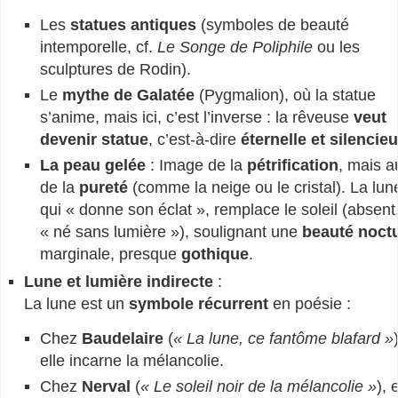
Les
statues antiques
(symboles de beauté
intemporelle, cf.
Le Songe de Poliphile
ou les
sculptures de Rodin).
Le
mythe de Galatée
(Pygmalion), où la statue
s’anime, mais ici, c’est l’inverse : la rêveuse
veut
devenir statue
, c’est-à-dire
éternelle et silencie
La peau gelée
: Image de la
pétrification
, mais a
de la
pureté
(comme la neige ou le cristal). La lun
qui « donne son éclat », remplace le soleil (absent
« né sans lumière »), soulignant une
beauté noct
marginale, presque
gothique
.
Lune et lumière indirecte
:
La lune est un
symbole récurrent
en poésie :
Chez
Baudelaire
(
« La lune, ce fantôme blafard »
elle incarne la mélancolie.
Chez
Nerval
(
« Le soleil noir de la mélancolie »
), 