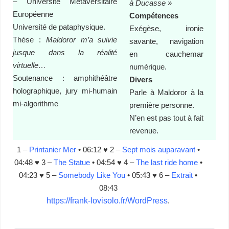
– Université Métaversitaire
à Ducasse »
Européenne
Compétences
Université de pataphysique.
Exégèse, ironie
Thèse :
Maldoror m’a suivie
savante, navigation
jusque dans la réalité
en cauchemar
virtuelle…
numérique.
Soutenance : amphithéâtre
Divers
holographique, jury mi-humain
Parle à Maldoror à la
mi-algorithme
première personne.
N’en est pas tout à fait
revenue.
1 –
Printanier Mer
• 06:12 ♥
2 –
Sept mois auparavant
•
04:48 ♥
3 –
The Statue
• 04:54 ♥
4 –
The last ride home
•
04:23 ♥
5 –
Somebody Like You
• 05:43 ♥
6 –
Extrait
•
08:43
https://frank-lovisolo.fr/WordPress
.