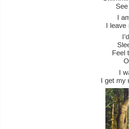
See 
I a
I leave
I’
Sle
Feel 
O
I w
I get my