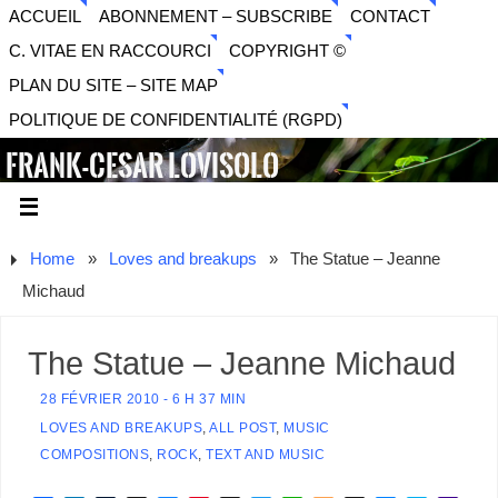
ACCUEIL
ABONNEMENT – SUBSCRIBE
CONTACT
C. VITAE EN RACCOURCI
COPYRIGHT ©
PLAN DU SITE – SITE MAP
POLITIQUE DE CONFIDENTIALITÉ (RGPD)
FRANK-CESAR LOVISOLO
ARTISTE PLURIDISCIPLINAIRE LIBERTAIRE - MUSIQUE,
SON, PHOTOGRAPHIE, ARTS NUMÉRIQUES, VIDÉO.
Home
»
Loves and breakups
»
The Statue – Jeanne
Michaud
The Statue – Jeanne Michaud
28 FÉVRIER 2010 - 6 H 37 MIN
LOVES AND BREAKUPS
,
ALL POST
,
MUSIC
COMPOSITIONS
,
ROCK
,
TEXT AND MUSIC