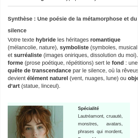
Synthèse : Une poésie de la métamorphose et du
silence
Votre texte
hybride
les héritages
romantique
(mélancolie, nature),
symboliste
(symboles, musicali
et
surréaliste
(images oniriques, dissolution du moi)
forme
(prose poétique, répétitions) sert le
fond
: une
quête de transcendance
par le silence, où la rêveu
devient
élément naturel
(vent, nuages, lune) ou
obj
d’art
(statue, linceul).
Spécialité
Lautréamont, cruauté,
monstres, avatars,
phrases qui mordent,