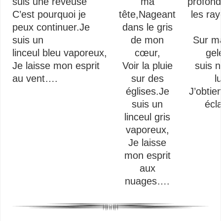
suis une rêveuse
ma
profond
C’est pourquoi je
tête,
Nageant
les ra
peux continuer.
Je
dans le gris
suis un
de mon
Sur m
linceul bleu vaporeux,
cœur,
ge
Je laisse mon esprit
Voir la pluie
suis 
au vent….
sur des
l
églises.
Je
J’obti
suis un
écl
linceul gris
vaporeux,
Je laisse
mon esprit
aux
nuages….