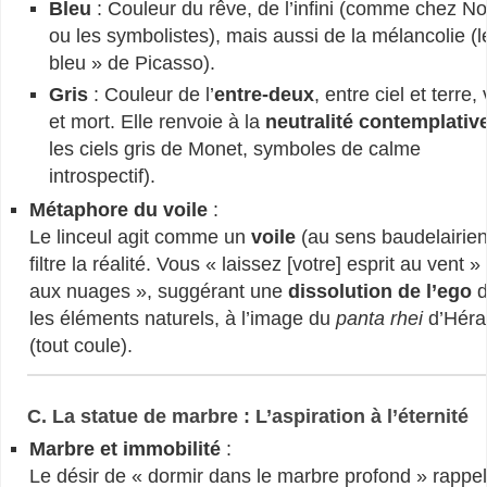
Bleu
: Couleur du rêve, de l’infini (comme chez No
ou les symbolistes), mais aussi de la mélancolie (l
bleu » de Picasso).
Gris
: Couleur de l’
entre-deux
, entre ciel et terre, 
et mort. Elle renvoie à la
neutralité contemplativ
les ciels gris de Monet, symboles de calme
introspectif).
Métaphore du voile
:
Le linceul agit comme un
voile
(au sens baudelairien
filtre la réalité. Vous « laissez [votre] esprit au vent »
aux nuages », suggérant une
dissolution de l’ego
d
les éléments naturels, à l’image du
panta rhei
d’Hérac
(tout coule).
C. La statue de marbre : L’aspiration à l’éternité
Marbre et immobilité
:
Le désir de « dormir dans le marbre profond » rappel