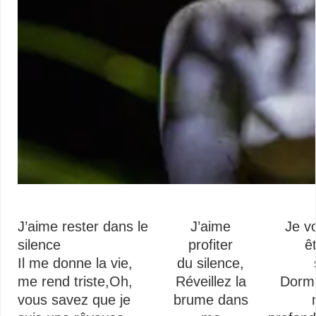
J’aime rester dans le
J’aime
Je v
silence
profiter
ê
Il me donne la vie,
du silence,
me rend triste,
Oh,
Réveillez la
Dormi
vous savez que je
brume dans