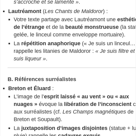
s’accroche et se lamente »
.
Lautréamont
(
Les Chants de Maldoror
) :
Votre texte partage avec Lautréamont une
esthét
de l’étrange
et de la
beauté monstrueuse
(la sta
gelée, le linceul comme enveloppe mortuaire).
La
répétition anaphorique
(« Je suis un linceul…
rappelle les litanies de Maldoror :
« Je suis filtre et
suis liqueur »
.
B. Références surréalistes
Breton et Éluard
:
L’image de l’
esprit laissé « au vent » ou « aux
nuages »
évoque la
libération de l’inconscient
c
aux surréalistes (cf.
Les Champs magnétiques
de
Breton et Soupault).
La
juxtaposition d’images disjointes
(statue + l
pluie) rappelle les
cadavres exquis
.