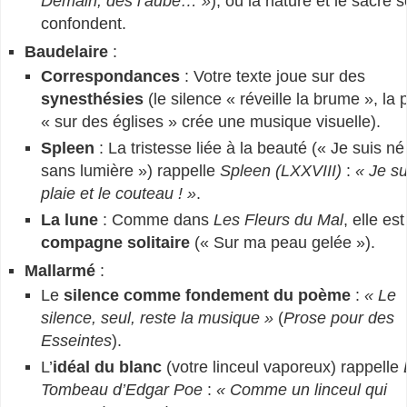
Demain, dès l’aube… »
), où la nature et le sacré s
confondent.
Baudelaire
:
Correspondances
: Votre texte joue sur des
synesthésies
(le silence « réveille la brume », la p
« sur des églises » crée une musique visuelle).
Spleen
: La tristesse liée à la beauté (« Je suis né
sans lumière ») rappelle
Spleen (LXXVIII)
:
« Je su
plaie et le couteau ! »
.
La lune
: Comme dans
Les Fleurs du Mal
, elle es
compagne solitaire
(« Sur ma peau gelée »).
Mallarmé
:
Le
silence comme fondement du poème
:
« Le
silence, seul, reste la musique »
(
Prose pour des
Esseintes
).
L’
idéal du blanc
(votre linceul vaporeux) rappelle
Tombeau d’Edgar Poe
:
« Comme un linceul qui