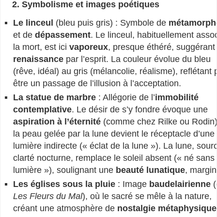
2. Symbolisme et images poétiques
Le linceul
(bleu puis gris) : Symbole de
métamorph
et de
dépassement
. Le linceul, habituellement asso
la mort, est ici
vaporeux
, presque éthéré, suggérant
renaissance
par l’esprit. La couleur évolue du bleu
(rêve, idéal) au gris (mélancolie, réalisme), reflétant 
être un passage de l’illusion à l’acceptation.
La statue de marbre
: Allégorie de l’
immobilité
contemplative
. Le désir de s’y fondre évoque une
aspiration à l’éternité
(comme chez Rilke ou Rodin)
la peau gelée par la lune devient le réceptacle d’une
lumière indirecte (« éclat de la lune »). La lune, sour
clarté nocturne, remplace le soleil absent (« né sans
lumière »), soulignant une
beauté lunatique
, margin
Les églises sous la pluie
: Image
baudelairienne
(
Les Fleurs du Mal
), où le sacré se mêle à la nature,
créant une atmosphère de
nostalgie métaphysique