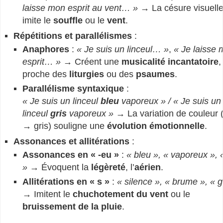
laisse mon esprit au vent… »
→ La césure visuell
imite le
souffle
ou le
vent
.
Répétitions et parallélismes
:
Anaphores
:
« Je suis un linceul… »
,
« Je laisse
esprit… »
→ Créent une
musicalité incantatoire
,
proche des
liturgies
ou des
psaumes
.
Parallélisme syntaxique
:
« Je suis un linceul
bleu
vaporeux » / « Je suis un
linceul
gris
vaporeux »
→ La variation de couleur 
→ gris) souligne une
évolution émotionnelle
.
Assonances et allitérations
:
Assonances en « -eu »
:
« bleu », « vaporeux », «
»
→ Évoquent la
légèreté
, l’
aérien
.
Allitérations en « s »
:
« silence », « brume », « g
→ Imitent le
chuchotement du vent
ou le
bruissement de la pluie
.