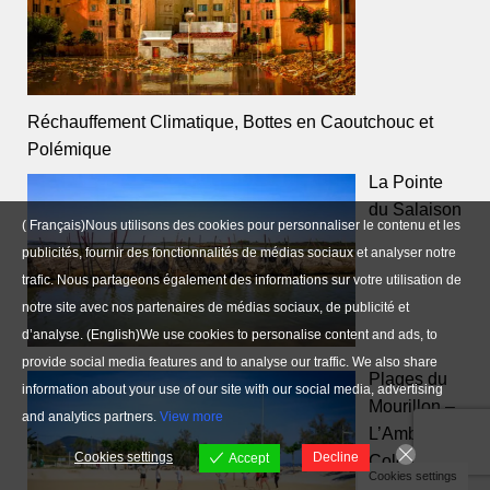
Réchauffement Climatique, Bottes en Caoutchouc et
Polémique
La Pointe
du Salaison
( Français)Nous utilisons des cookies pour personnaliser le contenu et les
publicités, fournir des fonctionnalités de médias sociaux et analyser notre
trafic. Nous partageons également des informations sur votre utilisation de
notre site avec nos partenaires de médias sociaux, de publicité et
d’analyse. (English)We use cookies to personalise content and ads, to
provide social media features and to analyse our traffic. We also share
Plages du
information about your use of our site with our social media, advertising
Mourillon –
and analytics partners.
View more
L’Ambiance
Cookies settings
Decline
Accept
Colorée du
Cookies settings
28 mai 2024