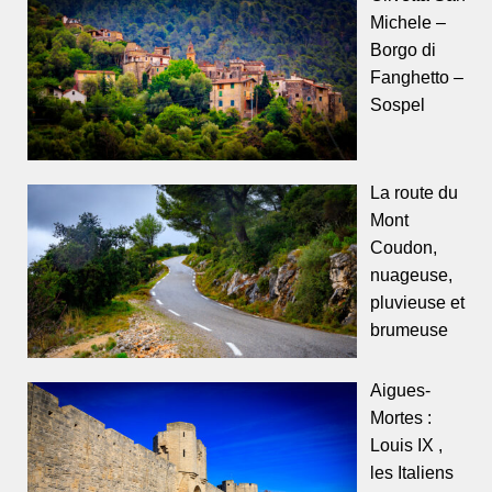
Michele –
Borgo di
Fanghetto –
Sospel
La route du
Mont
Coudon,
nuageuse,
pluvieuse et
brumeuse
Aigues-
Mortes :
Louis IX ,
les Italiens