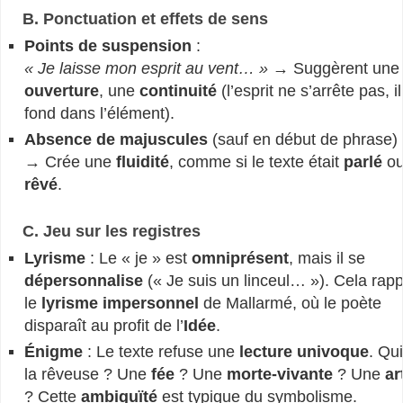
B. Ponctuation et effets de sens
Points de suspension
:
« Je laisse mon esprit au vent… »
→ Suggèrent une
ouverture
, une
continuité
(l’esprit ne s’arrête pas, i
fond dans l’élément).
Absence de majuscules
(sauf en début de phrase) 
→ Crée une
fluidité
, comme si le texte était
parlé
o
rêvé
.
C. Jeu sur les registres
Lyrisme
: Le « je » est
omniprésent
, mais il se
dépersonnalise
(« Je suis un linceul… »). Cela rapp
le
lyrisme impersonnel
de Mallarmé, où le poète
disparaît au profit de l’
Idée
.
Énigme
: Le texte refuse une
lecture univoque
. Qui
la rêveuse ? Une
fée
? Une
morte-vivante
? Une
ar
? Cette
ambiguïté
est typique du symbolisme.