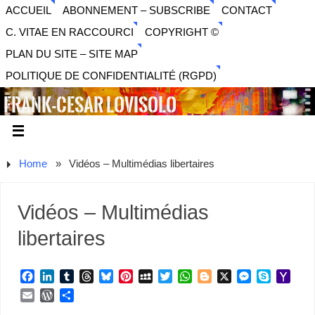
ACCUEIL
ABONNEMENT – SUBSCRIBE
CONTACT
C. VITAE EN RACCOURCI
COPYRIGHT ©
PLAN DU SITE – SITE MAP
POLITIQUE DE CONFIDENTIALITÉ (RGPD)
FRANK-CESAR LOVISOLO
ARTISTE PLURIDISCIPLINAIRE LIBERTAIRE - MUSIQUE,
SON, PHOTOGRAPHIE, ARTS NUMÉRIQUES, VIDÉO.
Home
»
Vidéos – Multimédias libertaires
Vidéos – Multimédias
libertaires
F
L
T
T
B
P
M
T
W
B
X
M
S
Y
a
i
u
h
l
i
y
w
h
l
e
k
a
E
W
P
c
n
m
r
u
n
S
i
a
o
s
y
h
m
o
a