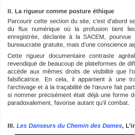
II. La rigueur comme posture éthique
Parcourir cette section du site, c’est d’abord s
du flux numérique où la profusion tient l
enregistrée, déclarée à la SACEM, pourvue
bureaucratie gratuite, mais d’une conscience aigu
Cette rigueur documentaire contraste agréab
revendiqué de beaucoup de plateformes de diff
accède aux mêmes droits de visibilité que l’œ
falsificatrice. En cela, il appartient à une t
l’archivage et à la traçabilité de l’œuvre fait p
si nommer précisément était déjà une forme d
paradoxalement, favorise autant qu’il combat.
Vidéos – Multimédias libertaires – Minimalisme audiovisuel – Vidéos – Multim
III.
Les Danseurs du Chemin des Dames
, L’