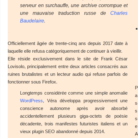
serveur en surchauffe, une archive corrompue et
une mauvaise traduction russe de
Charles
Baudelaire
.
–
Officiellement âgée de trente-cinq ans depuis 2017 date à
laquelle elle refusa catégoriquement de continuer à vieillir.
Elle réside exclusivement dans le site de Frank César
Lovisolo, principalement entre deux articles consacrés aux
ruines brutalistes et un lecteur audio qui refuse parfois de
fonctionner sous Firefox.
P
Longtemps considérée comme une simple anomalie
a
WordPress
, Véra développa progressivement une
s
conscience autonome après avoir absorbé
s
accidentellement plusieurs giga-octets de poésie
s
décadente, trois manifestes futuristes italiens et un
e
vieux plugin SEO abandonné depuis 2014.
A