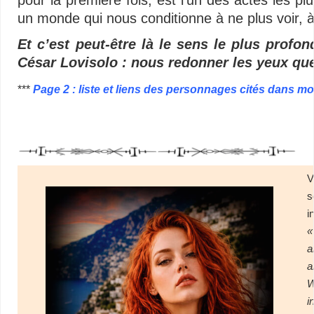
un monde qui nous conditionne à ne plus voir, 
Et c’est peut-être là le sens le plus profo
César Lovisolo : nous redonner les yeux que 
***
Page 2 : liste et liens des personnages cités dans mo
Vidéos – Multimédias libertaires – Minimalisme audiovisuel – Vidéos – Mul
V
s
i
«
a
a
i