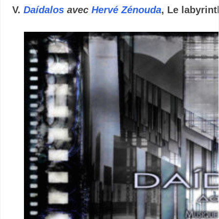
V.
Daídalos
avec
Hervé Zénouda
, Le labyrin