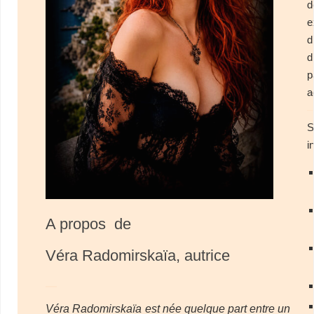
d
e
d
d
p
a
–
S
i
A propos de
Véra Radomirskaïa, autrice
–
Véra Radomirskaïa est née quelque part entre un