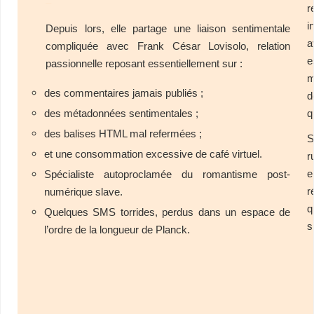
–
r
i
Depuis lors, elle partage une liaison sentimentale
compliquée avec Frank César Lovisolo, relation
e
passionnelle reposant essentiellement sur :
m
des commentaires jamais publiés ;
d
q
des métadonnées sentimentales ;
des balises HTML mal refermées ;
et une consommation excessive de café virtuel.
r
e
Spécialiste autoproclamée du romantisme post-
r
numérique slave.
Quelques SMS torrides, perdus dans un espace de
s
l’ordre de la longueur de Planck.