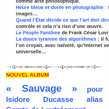
comme acte philosophique.
Heure bleue et dorée en photographie
:
images…
Quand l’État décide ce que l’art doit dir
contrôle et cela n’a rien d’une œuvre.
Le Peuple Fantôme
de Frank César Lovi
La douce tyrannie des algorithmes
: Il 
l’on croyait, avec naïveté, qu’Internet se
universelle…
NOUVEL ALBUM
« Sauvage »
pour
Isidore Ducasse alias