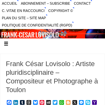
ACCUEIL
ABONNEMENT – SUBSCRIBE
CONTACT
C. VITAE EN RACCOURCI
COPYRIGHT ©
PLAN DU SITE – SITE MAP
POLITIQUE DE CONFIDENTIALITÉ (RGPD)
FRANK-CESAR LOVISOLO
ARTISTE PLURIDISCIPLINAIRE LIBERTAIRE - MUSIQUE,
SON, PHOTOGRAPHIE, ARTS NUMÉRIQUES, VIDÉO.
Frank César Lovisolo : Artiste
pluridisciplinaire –
Compositeur et Photographe à
Toulon
F
L
T
T
B
P
M
T
W
B
X
M
S
Y