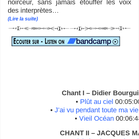
noirceur, sans jamais étouffer les voix
des interprètes…
(Lire la suite)
Chant I – Didier Bourgu
•
Plût au ciel
00:05:0
•
J’ai vu pendant toute ma vie
•
Vieil Océan
00:06:4
CHANT II – JACQUES 