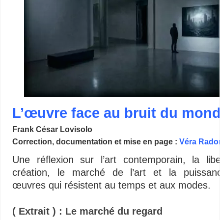
L’œuvre face au bruit du mon
Frank César Lovisolo
Correction, documentation et mise en page :
Véra Rado
Une réflexion sur l’art contemporain, la lib
création, le marché de l’art et la puissa
œuvres qui résistent au temps et aux modes.
( Extrait ) : Le marché du regard