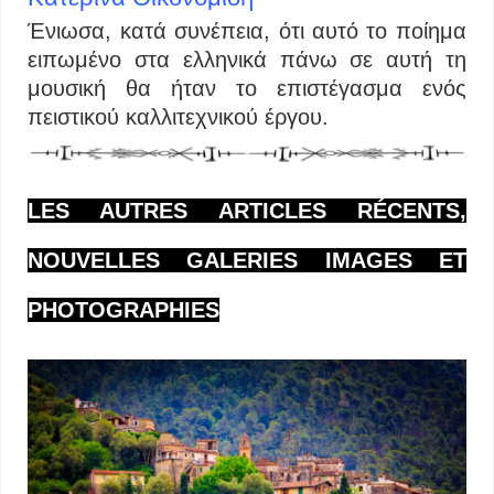
Ένιωσα, κατά συνέπεια, ότι αυτό το ποίημα
ειπωμένο στα ελληνικά πάνω σε αυτή τη
μουσική θα ήταν το επιστέγασμα ενός
πειστικού καλλιτεχνικού έργου.
LES AUTRES ARTICLES RÉCENTS,
NOUVELLES GALERIES IMAGES ET
PHOTOGRAPHIES