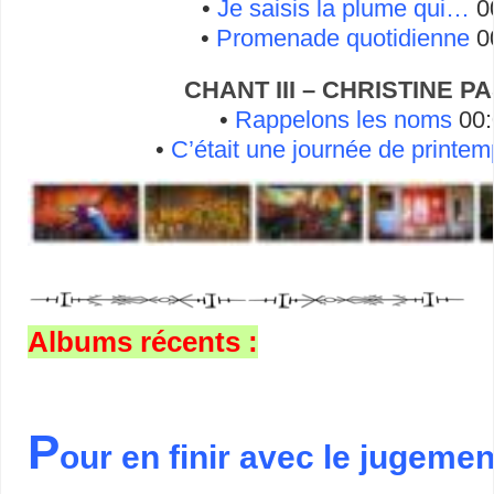
•
Je saisis la plume qui…
0
•
Promenade quotidienne
0
CHANT III – CHRISTINE P
•
Rappelons les noms
00:
•
C’était une journée de printe
Albums récents :
P
our en finir avec le jugemen