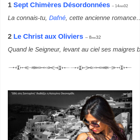
1
Sept Chimères Désordonnées
– 14
02
mn
La connais-tu,
Dafné
, cette ancienne romance
2
Le Christ aux Oliviers
– 8
32
mn
Quand le Seigneur, levant au ciel ses maigres