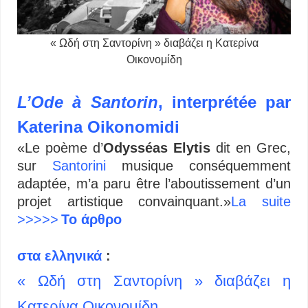
« Ωδή στη Σαντορίνη » διαβάζει η Κατερίνα
Οικονομίδη
L’Ode à Santorin
, interprétée par
Katerina Oikonomidi
«Le poème d’
Odysséas Elytis
dit en Grec,
sur
Santorini
musique conséquemment
adaptée, m’a paru être l’aboutissement d’un
projet artistique convainquant.»
La suite
>>>>>
Το άρθρο
στα ελληνικά
:
« Ωδή στη Σαντορίνη » διαβάζει η
Κατερίνα Οικονομίδη