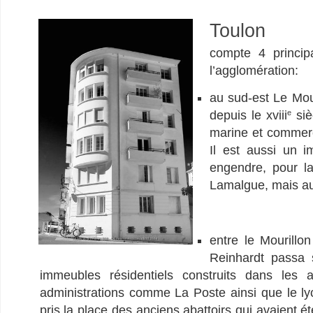
Toulon
compte 4 princip
l’agglomération:
au sud-est Le Mour
depuis le
xviii
siè
e
marine et commerç
Il est aussi un i
engendre, pour l
Lamalgue, mais au
entre le Mourillo
Reinhardt passa s
immeubles résidentiels construits dans le
administrations comme La Poste ainsi que le ly
pris la place des anciens abattoirs qui avaien