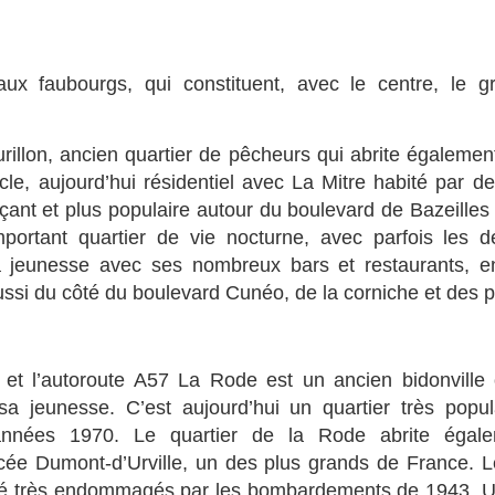
aux faubourgs, qui constituent, avec le centre, le g
illon, ancien quartier de pêcheurs qui abrite également
cle, aujourd’hui résidentiel avec La Mitre habité par d
ant et plus populaire autour du boulevard de Bazeilles
mportant quartier de vie nocturne, avec parfois les
a jeunesse avec ses nombreux bars et restaurants, en
ssi du côté du boulevard Cunéo, de la corniche et des p
n et l’autoroute A57 La Rode est un ancien bidonvil
a jeunesse. C’est aujourd’hui un quartier très popu
s années 1970. Le quartier de la Rode abrite éga
cée Dumont-d’Urville, un des plus grands de France. L
t été très endommagés par les bombardements de 1943. U