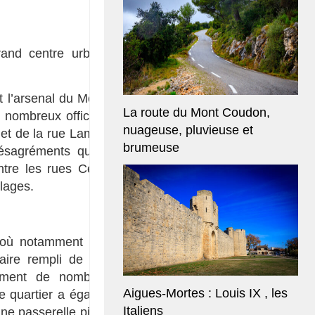
rand centre urbain de
 l’arsenal du Mourillon
La route du Mont Coudon,
e nombreux officiers de
nuageuse, pluvieuse et
 et de la rue Lamalgue.
brumeuse
 désagréments que cela
tre les rues César et
lages.
le où notamment Django
laire rempli de grands
lement de nombreuses
Aigues-Mortes : Louis IX , les
e quartier a également
Italiens
ne passerelle piétonne