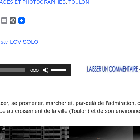
MAGES ET PHOTOGRAPHIES
,
TOULON
Y
E
W
P
a
m
o
a
h
a
r
r
o
i
d
t
ésar LOVISOLO
o
l
P
a
M
r
g
a
e
e
s
r
Utilisez
s
00:00
les
flèches
haut/bas
pour
placer, se promener, marcher et, par-delà de l’admiration, 
augmenter
tique au croisement de la ville (Toulon) et de son environ
ou
diminuer
le
volume.