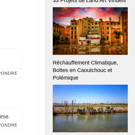
33 Projets de Land Art Virtuels
Réchauffement Climatique,
Bottes en Caoutchouc et
PONDRE
Polémique
lime.
PONDRE