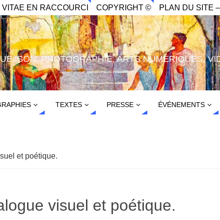
. VITAE EN RACCOURCI
COPYRIGHT ©
PLAN DU SITE –
IQUE, SON, PHOTOGRAPHIE, ARTS NUMÉRIQUES, VI
RAPHIES
TEXTES
PRESSE
ÉVÉNEMENTS
suel et poétique.
alogue visuel et poétique.