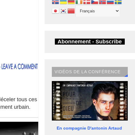
Abonnement - Subscribe
VIDÉOS DE LA CONFÉRENCE
déceler tous ces détails
nement urbain.
En compagnie D'antonin Artaud