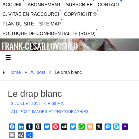
ACCUEIL
ABONNEMENT – SUBSCRIBE
CONTACT
C. VITAE EN RACCOURCI
COPYRIGHT ©
PLAN DU SITE – SITE MAP
POLITIQUE DE CONFIDENTIALITÉ (RGPD)
FRANK-CESAR LOVISOLO
ARTISTE PLURIDISCIPLINAIRE LIBERTAIRE - MUSIQUE,
SON, PHOTOGRAPHIE, ARTS NUMÉRIQUES, VIDÉO.
Home
»
All post
»
Le drap blanc
Le drap blanc
3 JUILLET 2012 - 0 H 58 MIN
ALL POST
,
IMAGES ET PHOTOGRAPHIES
F
L
T
T
B
P
M
T
W
B
X
M
S
Y
a
i
u
h
l
i
y
w
h
l
e
k
a
E
W
P
c
n
m
r
u
n
S
i
a
o
s
y
h