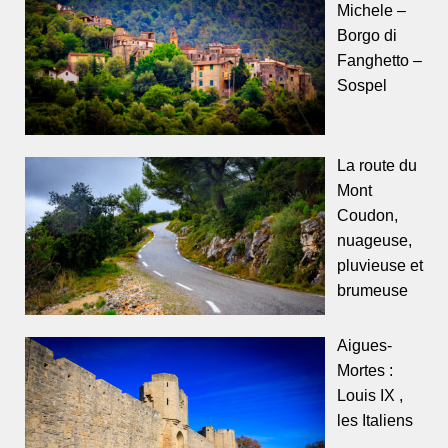
Michele –
Borgo di
Fanghetto –
Sospel
La route du
Mont
Coudon,
nuageuse,
pluvieuse et
brumeuse
Aigues-
Mortes :
Louis IX ,
les Italiens