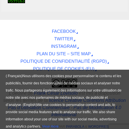
FACEBOOK
TWITTER
INSTAGRAM
PLAN DU SITE – SITE MAP
POLITIQUE DE CONFIDENTIALITÉ (RGPD)
POLITIQUE DE COOKIES (EU)
( Français)Nous utilisons des cookies pour personnaliser le contenu et les
publicités, fournir des fonctionnalités de médias sociaux et analyser notre
trafic. Nous partageons également des informations sur votre utilisation de
L'oeuvre
de
Frank César Lovisolo
est mis à disposition
notre site avec nos partenaires de médias sociaux, de publicité et
selon les termes de la
licence Creative Commons Attribution
d’analyse. (English)We use cookies to personalise content and ads, to
Pas d'Utilisation Commerciale - Pas de Modification 4.0
provide social media features and to analyse our traffic. We also share
International
.
information about your use of our site with our social media, advertising
and analytics partners.
View more
FIÈREMENT PROPULSÉ PAR
PARABOLA
&
WORDPRESS.