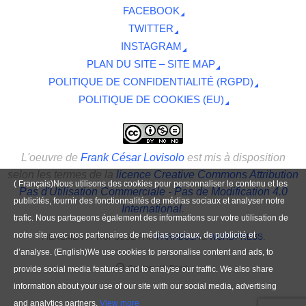
FACEBOOK
TWITTER
INSTAGRAM
PLAN DU SITE – SITE MAP
POLITIQUE DE CONFIDENTIALITÉ (RGPD)
POLITIQUE DE COOKIES (EU)
L'oeuvre
de
Frank César Lovisolo
est mis à disposition
selon les termes de la
licence Creative Commons Attribution
( Français)Nous utilisons des cookies pour personnaliser le contenu et les
Pas d'Utilisation Commerciale - Pas de Modification 4.0
publicités, fournir des fonctionnalités de médias sociaux et analyser notre
International
.
trafic. Nous partageons également des informations sur votre utilisation de
notre site avec nos partenaires de médias sociaux, de publicité et
FIÈREMENT PROPULSÉ PAR
PARABOLA
&
WORDPRESS.
d’analyse. (English)We use cookies to personalise content and ads, to
Contenu IA-Ready
provide social media features and to analyse our traffic. We also share
information about your use of our site with our social media, advertising
and analytics partners.
View more