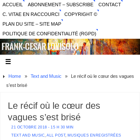
ACCUEIL
ABONNEMENT – SUBSCRIBE
CONTACT
C. VITAE EN RACCOURCI
COPYRIGHT ©
PLAN DU SITE – SITE MAP
POLITIQUE DE CONFIDENTIALITÉ (RGPD)
FRANK-CESAR LOVISOLO
ARTISTE PLURIDISCIPLINAIRE LIBERTAIRE - MUSIQUE,
SON, PHOTOGRAPHIE, ARTS NUMÉRIQUES, VIDÉO.
Home
»
Text and Music
»
Le récif où le cœur des vagues
s’est brisé
Le récif où le cœur des
vagues s’est brisé
21 OCTOBRE 2018 - 15 H 30 MIN
TEXT AND MUSIC
,
ALL POST
,
MUSIQUES ENREGISTRÉES