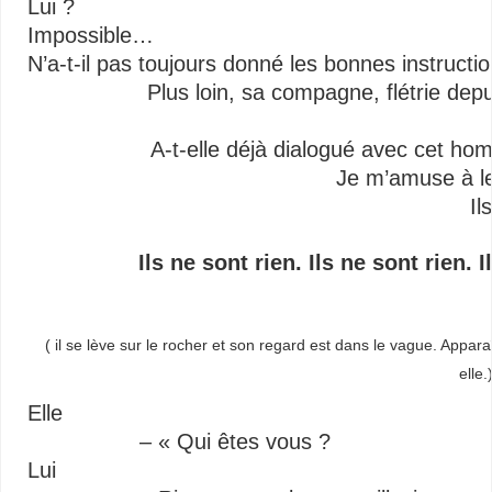
Lui ?
Impossible…
N’a-t-il pas toujours donné les bonnes instruction
Plus loin, sa compagne, flétrie dep
A-t-elle déjà dialogué avec cet ho
Je m’amuse à le
Il
Ils ne sont rien. Ils ne sont rien. I
( il se lève sur le rocher et son regard est dans le vague. Apparaî
elle.
Elle
– « Qui êtes vous ?
Lui