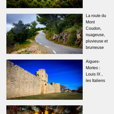
La route du
Mont
Coudon,
nuageuse,
pluvieuse et
brumeuse
Aigues-
Mortes :
Louis IX ,
les Italiens