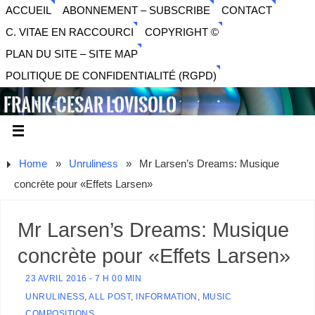
ACCUEIL
ABONNEMENT – SUBSCRIBE
CONTACT
C. VITAE EN RACCOURCI
COPYRIGHT ©
PLAN DU SITE – SITE MAP
POLITIQUE DE CONFIDENTIALITÉ (RGPD)
FRANK-CESAR LOVISOLO
ARTISTE PLURIDISCIPLINAIRE LIBERTAIRE - MUSIQUE,
SON, PHOTOGRAPHIE, ARTS NUMÉRIQUES, VIDÉO.
Home
»
Unruliness
»
Mr Larsen’s Dreams: Musique
concrète pour «Effets Larsen»
Mr Larsen’s Dreams: Musique
concrète pour «Effets Larsen»
23 AVRIL 2016 - 7 H 00 MIN
UNRULINESS
,
ALL POST
,
INFORMATION
,
MUSIC
COMPOSITIONS