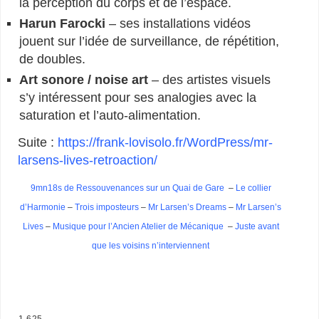
la perception du corps et de l’espace.
Harun Farocki
– ses installations vidéos
jouent sur l’idée de surveillance, de répétition,
de doubles.
Art sonore / noise art
– des artistes visuels
s’y intéressent pour ses analogies avec la
saturation et l’auto-alimentation.
Suite :
https://frank-lovisolo.fr/WordPress/mr-
larsens-lives-retroaction/
9mn18s de Ressouvenances sur un Quai de Gare
–
Le collier
d’Harmonie
–
Trois imposteurs
–
Mr Larsen’s Dreams
–
Mr Larsen’s
Lives
–
Musique pour l’Ancien Atelier de Mécanique
–
Juste avant
que les voisins n’interviennent
–