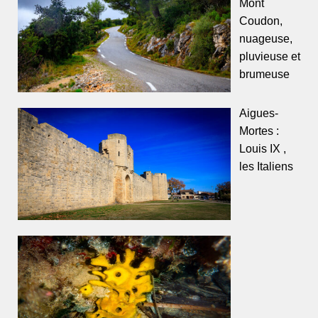
Mont
Coudon,
nuageuse,
pluvieuse et
brumeuse
Aigues-
Mortes :
Louis IX ,
les Italiens