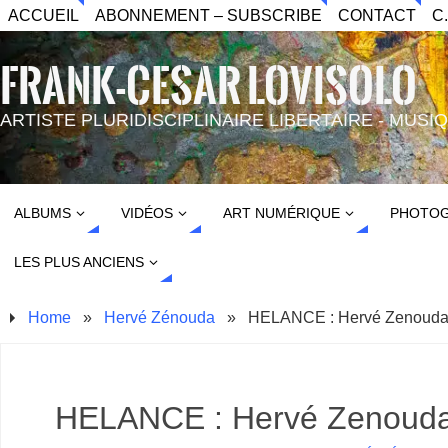
ACCUEIL
ABONNEMENT – SUBSCRIBE
CONTACT
C
FRANK-CESAR LOVISOLO
ARTISTE PLURIDISCIPLINAIRE LIBERTAIRE - MUS
ALBUMS
VIDÉOS
ART NUMÉRIQUE
PHOTOG
LES PLUS ANCIENS
Home
»
Hervé Zénouda
»
HELANCE : Hervé Zenouda 
HELANCE : Hervé Zenouda 