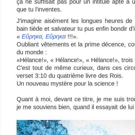
ça ne suffisait pas pour un intitulé apte à u
que tu l’inventes.
J’imagine aisément les longues heures de m
bain tiède et salvateur tu pus enfin bondir d’ic
«
Εὕρηκα, Εὕρηκα
!!!».
Oubliant vêtements et la prime décence, cou
du monde :
«Hélance!», « Hélance!», « Hélance!», trois foi
C’est tout de même curieux, dans ces circ
verset 3:10 du quatrième livre des Rois.
Un nouveau mystère pour la science !
–
Quant à moi, devant ce titre, je me suis 
je me souviens bien, quand il essayait de lu
–