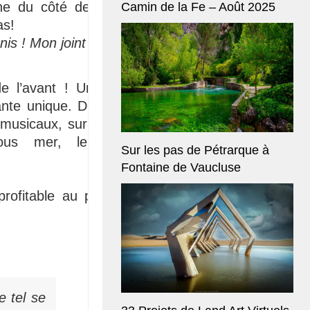
ne du côté de chez
Camin de la Fe – Août 2025
as!
nis !
Mon joint ! Cinq
de l’avant ! Un seul
ante unique. Du bleu
musicaux, sur terre,
ous mer, le tout
Sur les pas de Pétrarque à
Fontaine de Vaucluse
profitable au propos
e tel se