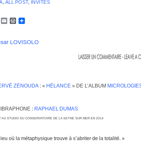
A
,
ALL POST
,
INVITÉS
Y
E
W
P
a
m
o
a
h
a
r
r
o
i
d
t
ésar LOVISOLO
o
l
P
a
M
r
g
a
e
e
s
r
s
ERVÉ ZÉNOUDA
: «
HÉLANCE
» DE L’ALBUM
MICROLOGIES
–
IBRAPHONE :
RAPHAEL DUMAS
 AU STUDIO DU CONSERVATOIRE DE LA SEYNE SUR MER EN 2014
–
lieu où la métaphysique trouve à s’abriter de la totalité. »