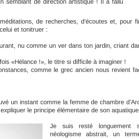
n semblant de direction artistique ! Il a fallu
éditations, de recherches, d’écoutes et, pour fin
elui et tonitruer :
rant, nu comme un ver dans ton jardin, criant dans
s «Hélance !», le titre si difficile à imaginer !
onstances, comme le grec ancien nous revient fac
trouvé un instant comme la femme de chambre d’A
i expliquer le principe élémentaire de son aquatiqu
Je suis resté longuement 
néologisme abstrait, un term