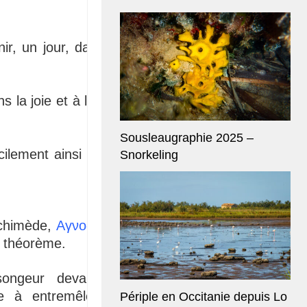
ir, un jour, dans un
 la joie et à la face
Sousleaugraphie 2025 –
ilement ainsi que le
Snorkeling
rchimède,
Αγνοδίκη
si
e théorème.
songeur devant ce
e à entremêler les
Périple en Occitanie depuis Lo