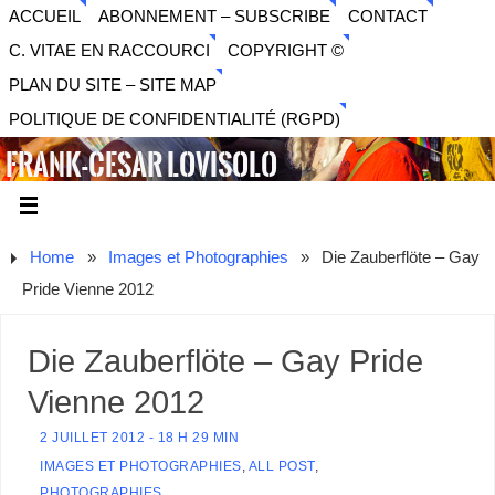
ACCUEIL
ABONNEMENT – SUBSCRIBE
CONTACT
C. VITAE EN RACCOURCI
COPYRIGHT ©
PLAN DU SITE – SITE MAP
POLITIQUE DE CONFIDENTIALITÉ (RGPD)
FRANK-CESAR LOVISOLO
ARTISTE PLURIDISCIPLINAIRE LIBERTAIRE - MUSIQUE,
SON, PHOTOGRAPHIE, ARTS NUMÉRIQUES, VIDÉO.
Home
»
Images et Photographies
»
Die Zauberflöte – Gay
Pride Vienne 2012
Die Zauberflöte – Gay Pride
Vienne 2012
2 JUILLET 2012 - 18 H 29 MIN
IMAGES ET PHOTOGRAPHIES
,
ALL POST
,
PHOTOGRAPHIES