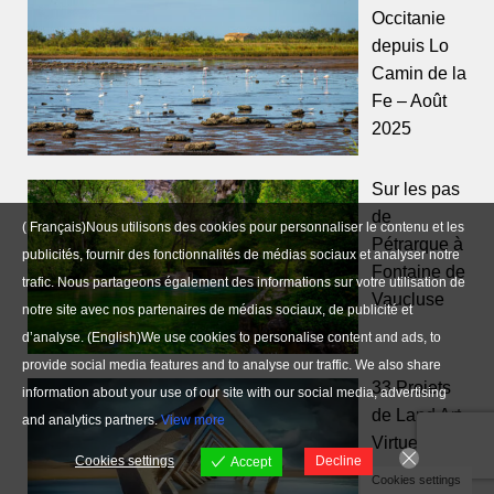
Occitanie
depuis Lo
Camin de la
Fe – Août
2025
Sur les pas
de
( Français)Nous utilisons des cookies pour personnaliser le contenu et les
Pétrarque à
publicités, fournir des fonctionnalités de médias sociaux et analyser notre
Fontaine de
trafic. Nous partageons également des informations sur votre utilisation de
Vaucluse
notre site avec nos partenaires de médias sociaux, de publicité et
d’analyse. (English)We use cookies to personalise content and ads, to
provide social media features and to analyse our traffic. We also share
33 Projets
information about your use of our site with our social media, advertising
de Land Art
and analytics partners.
View more
Virtuels
Cookies settings
Decline
Accept
Cookies settings