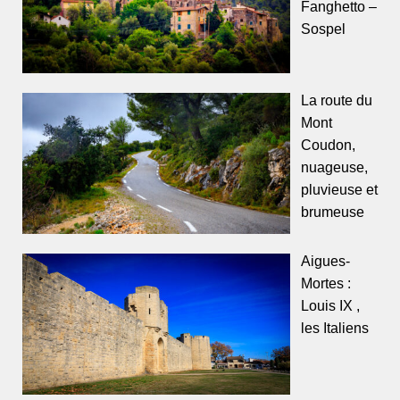
Fanghetto –
Sospel
La route du
Mont
Coudon,
nuageuse,
pluvieuse et
brumeuse
Aigues-
Mortes :
Louis IX ,
les Italiens