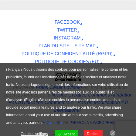
FACEBOOK
TWITTER
INSTAGRAM
PLAN DU SITE – SITE MAP
POLITIQUE DE CONFIDENTIALITÉ (RGPD)
POLITIQUE DE COOKIES (EU)
( Français)Nous utilisons des cookies pour personnaliser le contenu et les
publicités, fournir des fonctionnalités de médias sociaux et analyser notre
trafic. Nous partageons également des informations sur votre utilisation de
L'oeuvre
de
Frank César Lovisolo
est mis à disposition
notre site avec nos partenaires de médias sociaux, de publicité et
selon les termes de la
licence Creative Commons Attribution
d’analyse. (English)We use cookies to personalise content and ads, to
Pas d'Utilisation Commerciale - Pas de Modification 4.0
provide social media features and to analyse our traffic. We also share
International
.
information about your use of our site with our social media, advertising
and analytics partners.
View more
FIÈREMENT PROPULSÉ PAR
PARABOLA
&
WORDPRESS.
Cookies settings
Decline
Accept