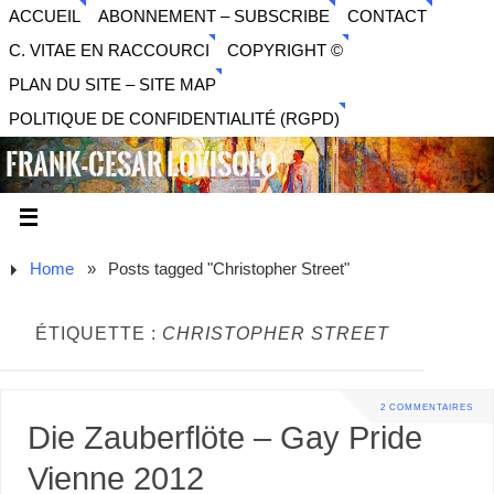
ACCUEIL
ABONNEMENT – SUBSCRIBE
CONTACT
C. VITAE EN RACCOURCI
COPYRIGHT ©
PLAN DU SITE – SITE MAP
POLITIQUE DE CONFIDENTIALITÉ (RGPD)
FRANK-CESAR LOVISOLO
ARTISTE PLURIDISCIPLINAIRE LIBERTAIRE - MUSIQUE,
SON, PHOTOGRAPHIE, ARTS NUMÉRIQUES, VIDÉO.
Home
»
Posts tagged "Christopher Street"
ÉTIQUETTE :
CHRISTOPHER STREET
2 COMMENTAIRES
Die Zauberflöte – Gay Pride
Vienne 2012