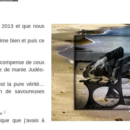
n 2013 et que nous
aime bien et puis ce
ça compense de ceux
ce de manie Judéo-
st la pure vérité…
n de savoureuses
.»
1
ique que j’avais à