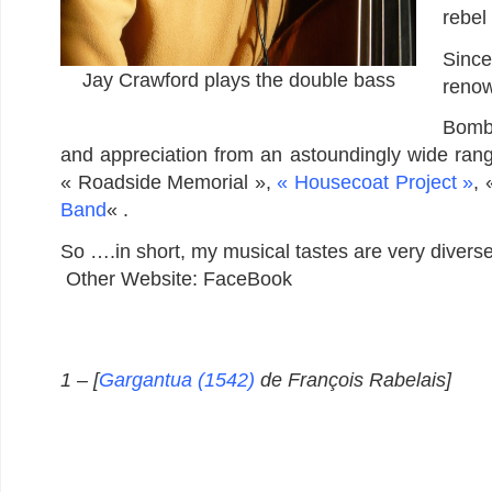
rebel
Since
Jay Crawford plays the double bass
renow
Bom
and appreciation from an astoundingly wide ran
« Roadside Memorial »,
« Housecoat Project »
,
Band
« .
So ….in short, my musical tastes are very diver
Other Website: FaceBook
1 – [
Gargantua (1542)
de François Rabelais]
CRAWFORD – LOVISOLO CRAWFORD – LOVISOLO CRAW