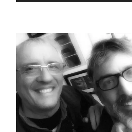
audio
crawford-lovisolo