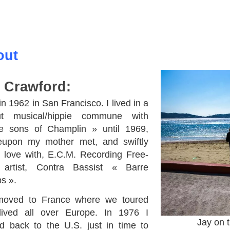
out
 Crawford:
in 1962 in San Francisco. I lived in a
out musical/hippie commune with
e sons of Champlin » until 1969,
eupon my mother met, and swiftly
in love with, E.C.M. Recording Free-
 artist, Contra Bassist « Barre
ps ».
oved to France where we toured
lived all over Europe. In 1976 I
Jay on 
 back to the U.S. just in time to