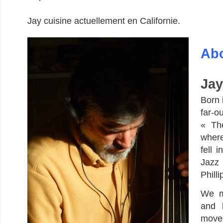
Jay cuisine actuellement en Californie.
Ab
Jay
Born 
far-
« Th
wher
fell 
Jazz
Philli
We m
and 
moved