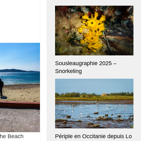
Sousleaugraphie 2025 –
Snorkeling
the Beach
Périple en Occitanie depuis Lo