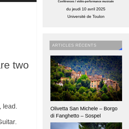
les
Conférences / vidéo-performance musicale
flèches
du jeudi 10 avril 2025
haut/bas
Université de Toulon
pour
augmenter
ou
diminuer
ARTICLES RÉCENTS
le
volume.
re two
, lead.
Olivetta San Michele – Borgo
di Fanghetto – Sospel
uitar.