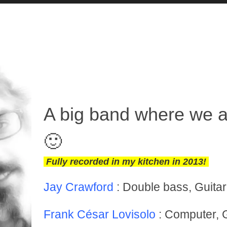
A big band where we a
🙂
Fully recorded in my kitchen in 2013!
Jay Crawford
: Double bass, Guitar
Frank César Lovisolo
: Computer, G