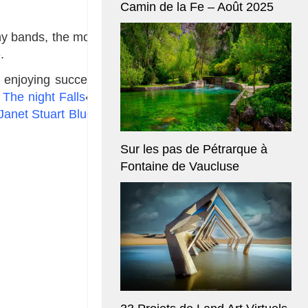
Camin de la Fe – Août 2025
ny bands, the most
»
.
 enjoying success
«
The night Falls
« ,
Janet Stuart Blues
Sur les pas de Pétrarque à
Fontaine de Vaucluse