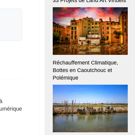
33 Projets de Land Art Virtuels
Réchauffement Climatique,
Bottes en Caoutchouc et
Polémique
 à
numérique