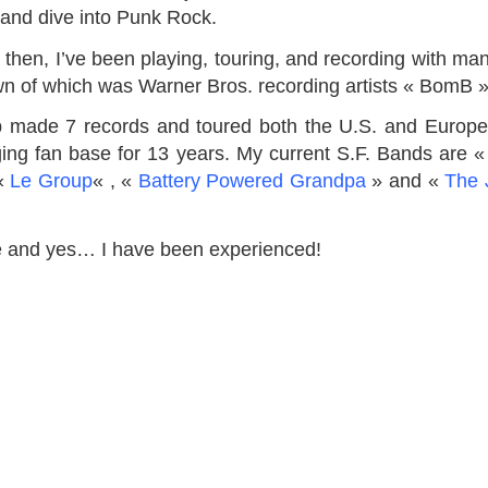
 and dive into Punk Rock.
 then, I’ve been playing, touring, and recording with ma
n of which was Warner Bros. recording artists
« BomB 
b
made 7 records and toured both the U.S. and Europe
ging fan base for 13 years. My current S.F. Bands are 
 «
Le Group
« , «
Battery Powered Grandpa
» and «
The 
se and yes… I have been experienced!
…
FORD – LOVISOLO CRAWFORD –