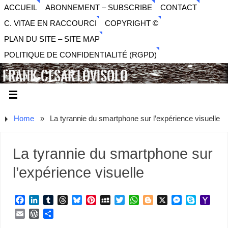
ACCUEIL
ABONNEMENT – SUBSCRIBE
CONTACT
C. VITAE EN RACCOURCI
COPYRIGHT ©
PLAN DU SITE – SITE MAP
POLITIQUE DE CONFIDENTIALITÉ (RGPD)
FRANK-CESAR LOVISOLO
ARTISTE PLURIDISCIPLINAIRE LIBERTAIRE - MUSIQUE,
SON, PHOTOGRAPHIE, ARTS NUMÉRIQUES, VIDÉO.
Home
»
La tyrannie du smartphone sur l’expérience visuelle
La tyrannie du smartphone sur
l’expérience visuelle
F
L
T
T
B
P
M
T
W
B
X
M
S
Y
a
i
u
h
l
i
y
w
h
l
e
k
a
E
W
P
c
n
m
r
u
n
S
i
a
o
s
y
h
m
o
a