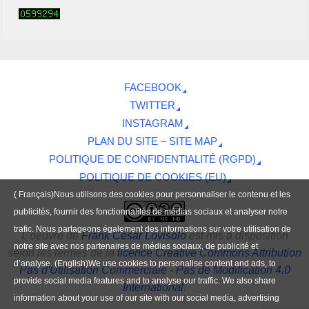
FACEBOOK
TWITTER
INSTAGRAM
PLAN DU SITE – SITE MAP
POLITIQUE DE CONFIDENTIALITÉ (RGPD)
POLITIQUE DE COOKIES (EU)
( Français)Nous utilisons des cookies pour personnaliser le contenu et les
publicités, fournir des fonctionnalités de médias sociaux et analyser notre
trafic. Nous partageons également des informations sur votre utilisation de
L'oeuvre
de
Frank César Lovisolo
est mis à disposition
notre site avec nos partenaires de médias sociaux, de publicité et
selon les termes de la
licence Creative Commons Attribution
d’analyse. (English)We use cookies to personalise content and ads, to
Pas d'Utilisation Commerciale - Pas de Modification 4.0
provide social media features and to analyse our traffic. We also share
International
.
information about your use of our site with our social media, advertising