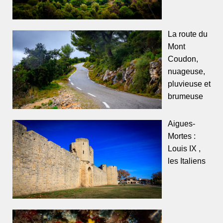
La route du
Mont
Coudon,
nuageuse,
pluvieuse et
brumeuse
Aigues-
Mortes :
Louis IX ,
les Italiens