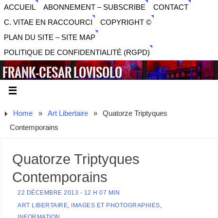
ACCUEIL
ABONNEMENT – SUBSCRIBE
CONTACT
C. VITAE EN RACCOURCI
COPYRIGHT ©
PLAN DU SITE – SITE MAP
POLITIQUE DE CONFIDENTIALITÉ (RGPD)
FRANK-CESAR LOVISOLO
ARTISTE PLURIDISCIPLINAIRE LIBERTAIRE - MUSIQUE,
SON, PHOTOGRAPHIE, ARTS NUMÉRIQUES, VIDÉO.
Home
»
Art Libertaire
»
Quatorze Triptyques
Contemporains
Quatorze Triptyques
Contemporains
22 DÉCEMBRE 2013 - 12 H 07 MIN
ART LIBERTAIRE
,
IMAGES ET PHOTOGRAPHIES
,
INFORMATION