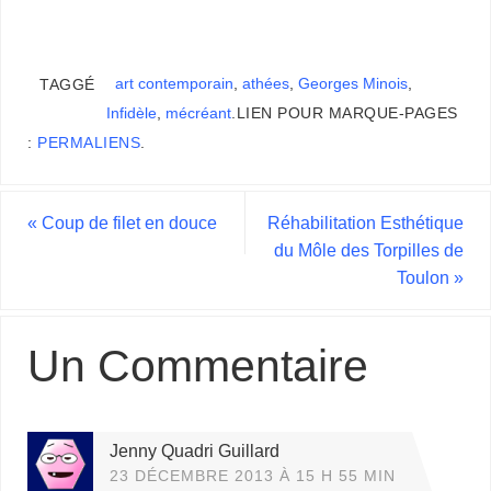
art contemporain
,
athées
,
Georges Minois
,
TAGGÉ
Infidèle
,
mécréant
.
LIEN POUR MARQUE-PAGES
:
PERMALIENS
.
«
Coup de filet en douce
Réhabilitation Esthétique
du Môle des Torpilles de
Toulon
»
Un Commentaire
Jenny Quadri Guillard
23 DÉCEMBRE 2013 À 15 H 55 MIN