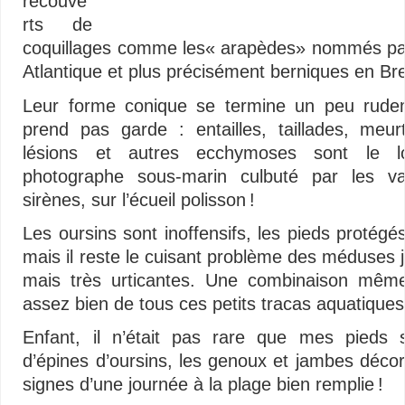
recouve
rts de
coquillages comme les« arapèdes» nommés pate
Atlantique et plus précisément berniques en Br
Leur forme conique se termine un peu rudem
prend pas garde : entailles, taillades, meurt
lésions et autres ecchymoses sont le 
photographe sous-marin culbuté par les v
sirènes, sur l’écueil polisson !
Les oursins sont inoffensifs, les pieds protégé
mais il reste le cuisant problème des méduses jo
mais très urticantes. Une combinaison même
assez bien de tous ces petits tracas aquatiques
Enfant, il n’était pas rare que mes pieds s
d’épines d’oursins, les genoux et jambes déco
signes d’une journée à la plage bien remplie !