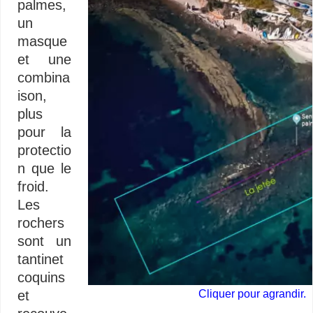
palmes,
un
masque
et une
combina
ison,
plus
pour la
protectio
n que le
froid.
Les
rochers
sont un
tantinet
coquins
Cliquer pour agrandir.
et