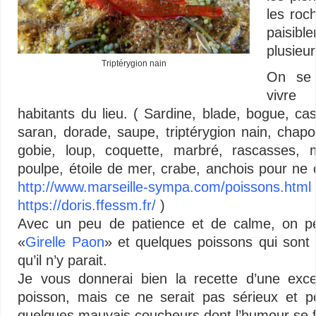
les roc
paisibl
plusieur
Triptérygion nain
On se 
vivre
habitants du lieu. (
Sardine, blade, bogue, cas
saran, dorade, saupe, triptérygion nain, chapon
gobie, loup, coquette, marbré, rascasses, m
poulpe, étoile de mer, crabe, anchois pour ne ci
http://www.marseille-sympa.com/poissons.html
https://doris.ffessm.fr/
)
Avec un peu de patience et de calme, on pe
«
Girelle Paon
» et quelques poissons qui sont
qu’il n’y parait.
Je vous donnerai bien la recette d’une exc
poisson, mais ce ne serait pas sérieux et pou
quelques mauvais coucheurs dont l’humour se fa