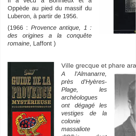
Il a vécu à Bonnieux et à
Oppède au pied du massif du
Luberon, à partir de 1956.
(1966 :
Provence antique, 1 :
des origines a la conquête
romaine
, Laffont )
Ville grecque et phare ar
A l’Almanarre,
près d’Hyères-
Plage, les
archéologues
ont dégagé les
vestiges de la
colonie
massaliote