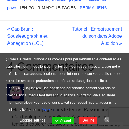
Alleau
,
Salins d'Hyères
,
sousleaugraphie
,
Thalassoma
pavo
.
LIEN POUR MARQUE-PAGES :
PERMALIENS
.
«
Cap Brun :
Tutoriel : Enregistrement
Sousleaugraphie et
du son dans Adobe
Apnégation (LOL)
Audition
»
( Français)Nous utilisons des cookies pour personnaliser le contenu et les
4 Commentaires
publicités, fournir des fonctionnalités de médias sociaux et analyser notre
trafic. Nous partageons également des informations sur votre utilisation de
notre site avec nos partenaires de médias sociaux, de publicité et
d’analyse. (English)We use cookies to personalise content and ads, to
Jenny Quadri Guillard
provide social media features and to analyse our traffic. We also share
22 AOÛT 2019 À 15 H 43 MIN
information about your use of our site with our social media, advertising
Merveilleux voyage dans le temps. Passionnée
and analytics partners.
View more
d’archéologie, je regrette de n’avoir pas pris le
Cookies settings
Decline
Accept
temps d’explorer ces sites si proches. C’est un
Cookies settings