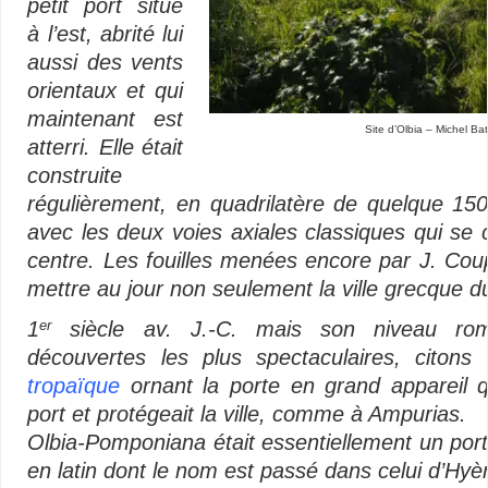
petit port situé
à l’est, abrité lui
aussi des vents
orientaux et qui
maintenant est
Site d’Olbia – Michel Ba
atterri. Elle était
construite
régulièrement, en quadrilatère de quelque 15
avec les deux voies axiales classiques qui se 
centre. Les fouilles menées encore par J. Cou
mettre au jour non seulement la ville grecque d
1
siècle av. J.-C. mais son niveau rom
er
découvertes les plus spectaculaires, citon
tropaïque
ornant la porte en grand appareil qu
port et protégeait la ville, comme à Ampurias.
Olbia-Pomponiana était essentiellement un port
en latin dont le nom est passé dans celui d’Hyè