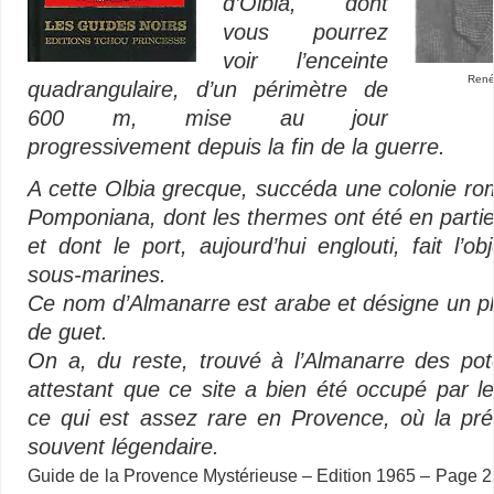
d’Olbia, dont
vous
pourrez
voir l’enceinte
René 
quadrangulaire, d’un périmètre de
600 m, mise au jour
progressivement depuis la fin de la guerre.
A cette Olbia grecque, succéda une colonie r
Pomponiana, dont les thermes ont été en partie
et dont le port, aujourd’hui englouti, fait l’ob
sous-marines.
Ce nom d’Almanarre est arabe et désigne un p
de guet.
On a, du reste, trouvé à l’Almanarre des pote
attestant
que ce site a bien été occupé par l
ce qui est assez rare en Provence, où la pr
souvent légendaire.
Guide de la Provence Mystérieuse – Edition 1965 – Page 22