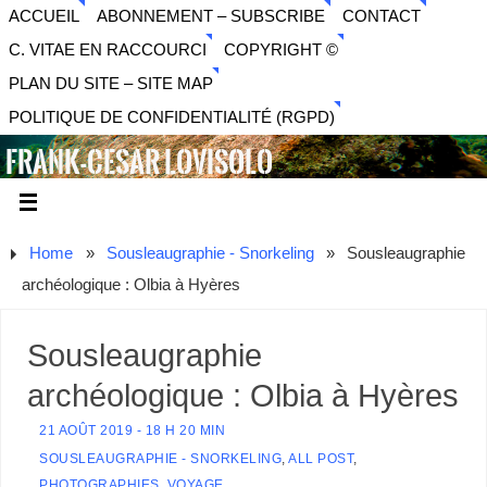
ACCUEIL
ABONNEMENT – SUBSCRIBE
CONTACT
C. VITAE EN RACCOURCI
COPYRIGHT ©
PLAN DU SITE – SITE MAP
POLITIQUE DE CONFIDENTIALITÉ (RGPD)
FRANK-CESAR LOVISOLO
ARTISTE PLURIDISCIPLINAIRE LIBERTAIRE - MUSIQUE,
SON, PHOTOGRAPHIE, ARTS NUMÉRIQUES, VIDÉO.
Home
»
Sousleaugraphie - Snorkeling
»
Sousleaugraphie
archéologique : Olbia à Hyères
Sousleaugraphie
archéologique : Olbia à Hyères
21 AOÛT 2019 - 18 H 20 MIN
SOUSLEAUGRAPHIE - SNORKELING
,
ALL POST
,
PHOTOGRAPHIES
,
VOYAGE