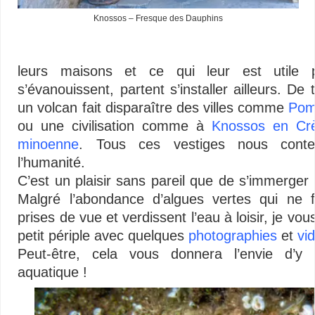
Knossos – Fresque des Dauphins
leurs maisons et ce qui leur est utile 
s’évanouissent, partent s’installer ailleurs. D
un volcan fait disparaître des villes comme
Pom
ou une civilisation comme à
Knossos en Cr
minoenne
. Tous ces vestiges nous conten
l’humanité.
C’est un plaisir sans pareil que de s’immerger p
Malgré l’abondance d’algues vertes qui ne fa
prises de vue et verdissent l’eau à loisir, je vou
petit périple avec quelques
photographies
et
vi
Peut-être, cela vous donnera l’envie d’y 
aquatique !