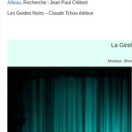
Alleau
, Recherche : Jean Paul Clébert
Les Guides Noirs – Claude Tchou éditeur
La Gire
Musique : Bru
Lecteur
vidéo