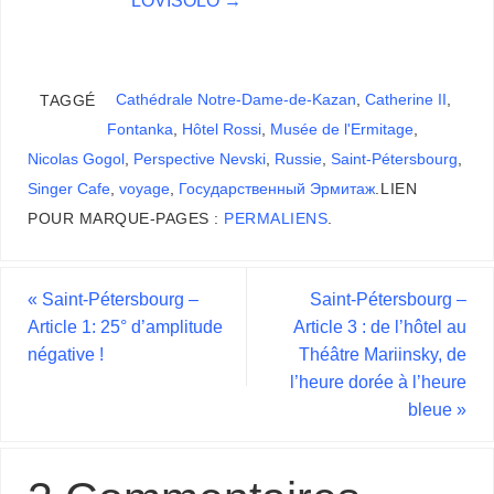
Cathédrale Notre-Dame-de-Kazan
,
Catherine II
,
TAGGÉ
Fontanka
,
Hôtel Rossi
,
Musée de l'Ermitage
,
Nicolas Gogol
,
Perspective Nevski
,
Russie
,
Saint-Pétersbourg
,
Singer Cafe
,
voyage
,
Государственный Эрмитаж
.
LIEN
POUR MARQUE-PAGES :
PERMALIENS
.
«
Saint-Pétersbourg –
Saint-Pétersbourg –
Article 1: 25° d’amplitude
Article 3 : de l’hôtel au
négative !
Théâtre Mariinsky, de
l’heure dorée à l’heure
bleue
»