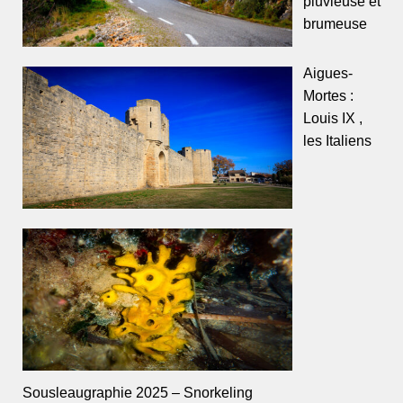
pluvieuse et
brumeuse
Aigues-
Mortes :
Louis IX ,
les Italiens
Sousleaugraphie 2025 – Snorkeling