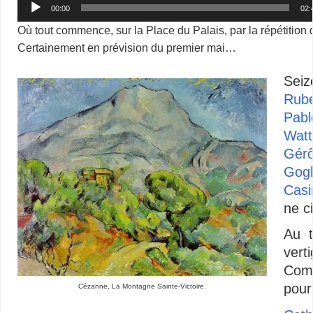
00:00
02:
Où tout commence, sur la Place du Palais, par la répétition 
Certainement en prévision du premier mai…
Sei
Rub
Pabl
Wat
Gér
Gog
Casi
ne c
Au t
vert
Comb
pour
Cézanne, La Montagne Sainte-Victoire.