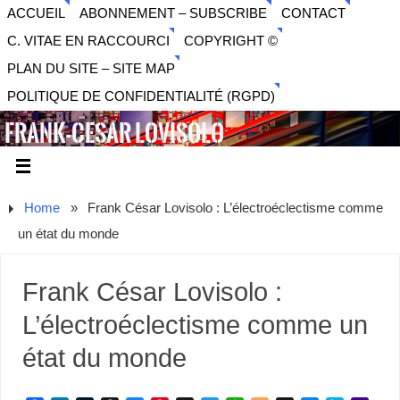
ACCUEIL
ABONNEMENT – SUBSCRIBE
CONTACT
C. VITAE EN RACCOURCI
COPYRIGHT ©
PLAN DU SITE – SITE MAP
POLITIQUE DE CONFIDENTIALITÉ (RGPD)
FRANK-CESAR LOVISOLO
ARTISTE PLURIDISCIPLINAIRE LIBERTAIRE - MUSIQUE,
SON, PHOTOGRAPHIE, ARTS NUMÉRIQUES, VIDÉO.
Home
»
Frank César Lovisolo : L’électroéclectisme comme
un état du monde
Frank César Lovisolo :
L’électroéclectisme comme un
état du monde