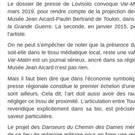
Le dossier de presse de Lovisolo convoque
Var-M
mars 2019, pour rendre compte de la projection d
Musée Jean Aicard-Paulin Bertrand de Toulon, dans 
la Grande Guerre
. La seconde, en janvier 2015, p
l’artiste.
On ne peut s’empêcher de noter que la présence dan
soit-elle dans le tissu médiatique local, reste une v
Var-Matin
est un journal sérieux, ancré dans sa régi
Musée Jean Aicard n’est pas rien.
Mais il faut bien dire que dans l’économie symboli
presse régionale constitue le premier échelon d’un
sont ailleurs. Cela dit, l’art doit aussi avoir des ra
négliger ce tissu de proximité. L’articulation entre To
revendique explicitement dans sa bio, est préci
saveur particulière.
Le projet des
Danseurs du Chemin des Dames
méri
de ce lieu de mémoire militaire pour en faire une œ