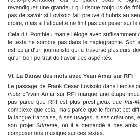
revendiquer une grandeur qui risque toujours de frôle
pas de savoir si Lovisolo fait preuve d’hubris au sens
croire, mais si l’étiquette ne finit pas par peser sur l
Cela dit, Ponthieu manie l’éloge avec suffisamment d
le texte ne sombre pas dans la hagiographie. Son styl
est celui d’un journaliste qui a traversé plusieurs d
qu’un bon portrait doit avoir des aspérités.
VI. La Danse des mots avec Yvan Amar sur RFI
Le passage de Frank César Lovisolo dans l’émissio
mots
d’Yvan Amar sur RFI marque une étape import
pas parce que RFI est plus prestigieux que
Var-M
complexe que cela, mais parce que le format est diffé
la langue française, à ses usages, à ses créations, e
son projet
Stttrente
, où il a demandé à des amis d
composer une musique sur ces textes.