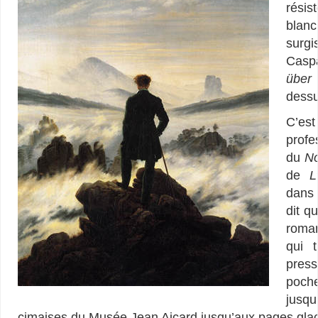
résis
blan
surg
Caspa
über
dessu
C’es
profe
du
No
de
L
dans 
dit q
roman
qui 
pres
poch
jusq
cimaises du Musée Jean Aicard jusqu’aux pages gl