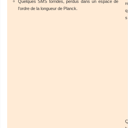
Quelques SMS torrides, perdus dans un espace de
r
l’ordre de la longueur de Planck.
s
Q