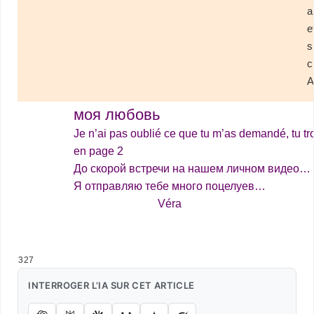
a
e
s
c
A
моя любовь
Je n’ai pas oublié ce que tu m’as demandé, tu t
en page 2
До скорой встречи на нашем личном видео…
Я отправляю тебе много поцелуев…
Véra
—
327
INTERROGER L’IA SUR CET ARTICLE