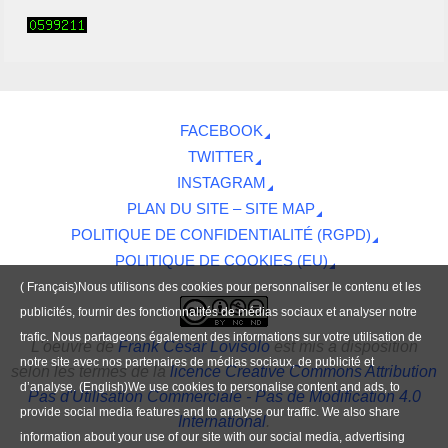
FACEBOOK
TWITTER
INSTAGRAM
PLAN DU SITE – SITE MAP
POLITIQUE DE CONFIDENTIALITÉ (RGPD)
POLITIQUE DE COOKIES (EU)
( Français)Nous utilisons des cookies pour personnaliser le contenu et les
publicités, fournir des fonctionnalités de médias sociaux et analyser notre
trafic. Nous partageons également des informations sur votre utilisation de
L'oeuvre
de
Frank César Lovisolo
est mis à disposition
notre site avec nos partenaires de médias sociaux, de publicité et
selon les termes de la
licence Creative Commons Attribution
d’analyse. (English)We use cookies to personalise content and ads, to
Pas d'Utilisation Commerciale - Pas de Modification 4.0
provide social media features and to analyse our traffic. We also share
International
.
information about your use of our site with our social media, advertising