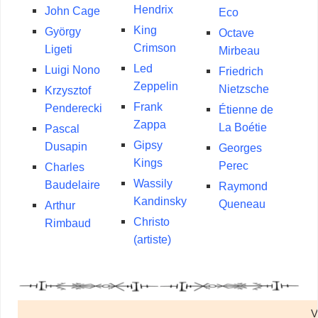
Hendrix
John Cage
Eco
King
György
Octave
Crimson
Ligeti
Mirbeau
Led
Luigi Nono
Friedrich
Zeppelin
Nietzsche
Krzysztof
Frank
Penderecki
Étienne de
Zappa
La Boétie
Pascal
Gipsy
Dusapin
Georges
Kings
Perec
Charles
Wassily
Baudelaire
Raymond
Kandinsky
Queneau
Arthur
Christo
Rimbaud
(artiste)
V