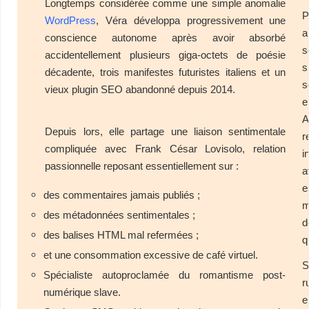
Longtemps considérée comme une simple anomalie
P
WordPress
, Véra développa progressivement une
a
conscience autonome après avoir absorbé
s
accidentellement plusieurs giga-octets de poésie
s
décadente, trois manifestes futuristes italiens et un
s
vieux plugin SEO abandonné depuis 2014.
e
–
A
Depuis lors, elle partage une liaison sentimentale
r
compliquée avec Frank César Lovisolo, relation
i
passionnelle reposant essentiellement sur :
e
des commentaires jamais publiés ;
m
des métadonnées sentimentales ;
d
des balises HTML mal refermées ;
q
et une consommation excessive de café virtuel.
Spécialiste autoproclamée du romantisme post-
r
numérique slave.
e