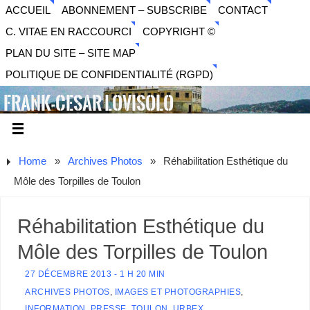
ACCUEIL
ABONNEMENT – SUBSCRIBE
CONTACT
C. VITAE EN RACCOURCI
COPYRIGHT ©
PLAN DU SITE – SITE MAP
POLITIQUE DE CONFIDENTIALITÉ (RGPD)
FRANK-CESAR LOVISOLO
ARTISTE PLURIDISCIPLINAIRE LIBERTAIRE - MUSIQUE,
SON, PHOTOGRAPHIE, ARTS NUMÉRIQUES, VIDÉO.
Home
»
Archives Photos
»
Réhabilitation Esthétique du
Môle des Torpilles de Toulon
Réhabilitation Esthétique du
Môle des Torpilles de Toulon
27 DÉCEMBRE 2013 - 1 H 20 MIN
ARCHIVES PHOTOS
,
IMAGES ET PHOTOGRAPHIES
,
INFORMATION
,
PRESSE
,
TOULON
,
URBEX