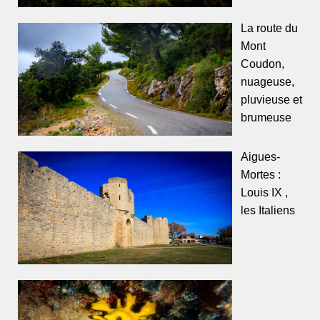
La route du
Mont
Coudon,
nuageuse,
pluvieuse et
brumeuse
Aigues-
Mortes :
Louis IX ,
les Italiens