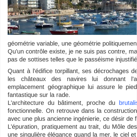
géométrie variable, une géométrie politiquement
Qu’un contrôle existe, je ne suis pas contre, mai
pas de sottises telles que le passéisme injustifi
Quant à l’édifice torpillant, ses décrochages d
les châteaux des navires lui donnant l’
emplacement géographique lui assure le pie
fantastique sur la rade.
L’architecture du bâtiment, proche du
brutal
fonctionnelle. On retrouve dans la constructio
avec une plus ancienne ingénierie, ce désir de f
L’épuration, pratiquement au trait, du Môle des 
une singulière élégance quand la mer, le ciel et 