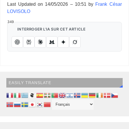
i
d
t
Last Updated on 14/05/2026 – 10:51 by
Frank César
o
d
r
d
k
r
c
e
A
e
n
M
l
P
a
LOVISOLO
o
I
s
y
e
e
r
p
r
g
a
r
g
k
n
s
p
e
i
e
e
349
t
r
l
s
r
INTERROGER L’IA SUR CET ARTICLE
s
EASILY TRANSLATE