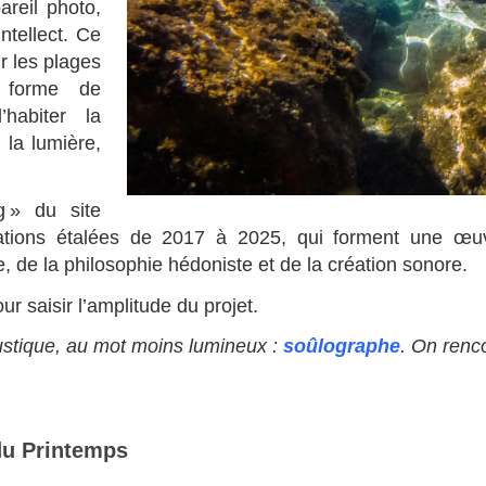
reil photo,
intellect. Ce
r les plages
 forme de
habiter la
 la lumière,
g » du site
ations étalées de 2017 à 2025, qui forment une œuvr
e, de la philosophie hédoniste et de la création sonore.
r saisir l’amplitude du projet.
ustique, au mot moins lumineux :
soûlographe
. On renc
du Printemps