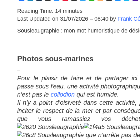
a
i
u
h
l
i
y
w
h
l
e
k
c
n
m
r
u
n
S
i
a
o
s
y
Reading Time:
14
minutes
e
k
b
e
e
t
p
t
t
g
s
p
Last Updated on 31/07/2026 – 08:40 by
Frank C
b
e
l
a
s
e
a
t
s
g
e
e
o
d
r
d
k
r
c
e
A
e
n
Sousleaugraphie : mon mot humoristique de désig
o
I
s
y
e
e
r
p
r
g
k
n
s
p
e
i
t
r
l
Photos sous-marines
–
Pour le plaisir de faire et de partager ici
passe sous l’eau, une activité photographiq
n’est pas le
collodion
qui est humide.
Il n’y a point d’oisiveté dans cette activité,
inciter le respect de la mer et par conséqu
que vous ramassiez vos déche
que n’arrête pas de