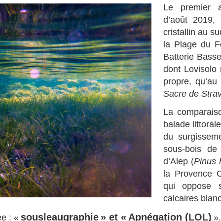
Le premier ar
d’août 2019,
cristallin au s
la Plage du F
Batterie Basse
dont Lovisolo 
propre, qu’au 
Sacre de Strav
La comparaiso
balade littoral
du surgisseme
sous-bois de
d’Alep (
Pinus 
la Provence Cr
qui oppose 
calcaires blan
sousleaugraphie » et « Apnégation (LOL)
e : «
».