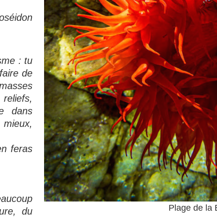
oséidon
sme : tu
faire de
amasses
reliefs,
re dans
 mieux,
en feras
eaucoup
Plage de la 
ure, du