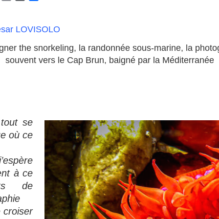
a
m
o
a
h
a
r
r
o
i
d
t
ésar LOVISOLO
o
l
P
a
M
r
g
ner the snorkeling, la randonnée sous-marine, la photo
a
e
e
souvent vers le Cap Brun, baigné par la Méditerranée
s
r
s
 tout se
ue où ce
 j’espère
ent à ce
ts de
 croiser