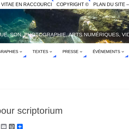
. VITAE EN RACCOURCI
COPYRIGHT ©
PLAN DU SITE –
IQUE, SON, PHOTOGRAPHIE, ARTS NUMÉRIQUES, VI
RAPHIES
TEXTES
PRESSE
ÉVÉNEMENTS
our scriptorium
Y
E
W
P