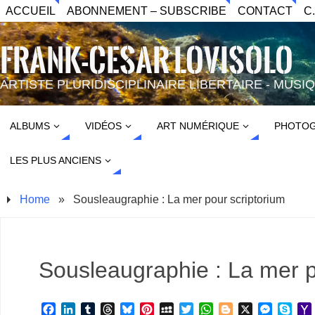
ACCUEIL
ABONNEMENT – SUBSCRIBE
CONTACT
C
FRANK-CESAR LOVISOLO
ARTISTE PLURIDISCIPLINAIRE LIBERTAIRE - MUS
ALBUMS
VIDÉOS
ART NUMÉRIQUE
PHOTOG
LES PLUS ANCIENS
Home
»
Sousleaugraphie : La mer pour scriptorium
Sousleaugraphie : La mer p
F
L
T
T
B
P
M
T
W
B
X
M
S