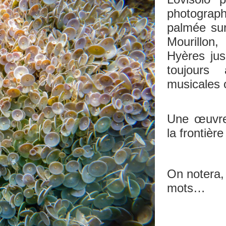
photograp
palmée sur
Mourillon,
Hyères jus
toujours
musicales o
Une œuvre 
la frontière 
–
On notera,
mots…