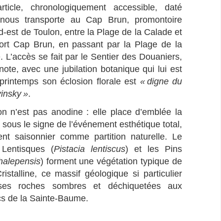
ticle, chronologiquement accessible, daté
 nous transporte au Cap Brun, promontoire
ud-est de Toulon, entre la Plage de la Calade et
ort Cap Brun, en passant par la Plage de la
. L’accès se fait par le Sentier des Douaniers,
note, avec une jubilation botanique qui lui est
printemps son éclosion florale est
« digne du
insky »
.
n n’est pas anodine : elle place d’emblée la
e sous le signe de l’événement esthétique total,
nt saisonnier comme partition naturelle. Le
 Lentisques (
Pistacia lentiscus
) et les Pins
halepensis
) forment une végétation typique de
istalline, ce massif géologique si particulier
ses roches sombres et déchiquetées aux
cs de la Sainte-Baume.