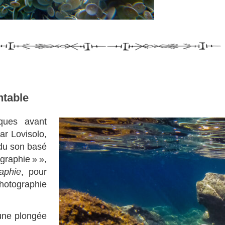
ntable
iques avant
ar Lovisolo,
 du son basé
aphie » »,
aphie
, pour
hotographie
 une plongée