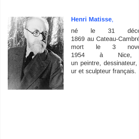
Henri Matisse
,
né le
31 déce
1869
au Cateau-Cambré
mort le
3 nove
1954
à Nice, 
un peintre, dessinateur,
ur et sculpteur français.