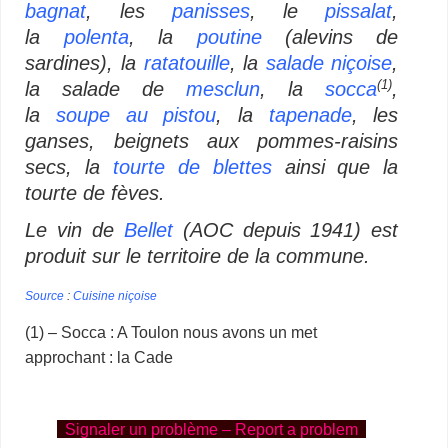
bagnat
, les
panisses
, le
pissalat
,
la
polenta
, la
poutine
(alevins de
sardines), la
ratatouille
, la
salade niçoise
,
la salade de
mesclun
, la
socca
,
(1)
la
soupe au pistou
, la
tapenade
, les
ganses, beignets aux pommes-raisins
secs, la
tourte de blettes
ainsi que la
tourte de fèves.
Le vin de
Bellet
(AOC depuis 1941) est
produit sur le territoire de la commune.
Source
:
Cuisine niçoise
(1) – Socca : A Toulon nous avons un met
approchant : la Cade
Signaler un problème – Report a problem