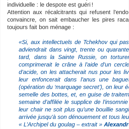
individuelle : le despote est guéri !
Attention aux récalcitrants qui refusent l’endo
convaincre, on sait embaucher les pires raca
toujours fait bon ménage :
–
«Si, aux intellectuels de Tchekhov qui pas
adviendrait dans vingt, trente ou quarant
tard, dans la Sainte Russie, on torturera
comprimerait le crâne à l’aide d’un cercl
d’acide, on les attacherait nus pour les l
leur enfoncerait dans l’anus une bague
(opération du ‘marquage secret’), on leur 
semelle des bottes, et, en guise de traitem
semaine d’affilée le supplice de l’insomnie
leur chair ne soit plus qu’une bouillie sa
arrivée jusqu’à son dénouement et tous leur
« L’Archipel du goulag – extrait »
Alexandr