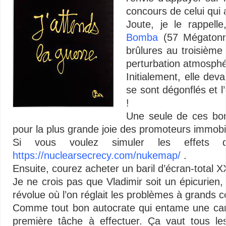
concours de celui qui
Joute, je le rappell
Bomba
(57 Mégaton
brûlures au troisièm
perturbation atmosphéri
Initialement, elle de
se sont dégonflés et l
!
Une seule de ces bom
pour la plus grande joie des promoteurs immobil
Si vous voulez simuler les effets
https://nuclearsecrecy.com/nukemap/
.
Ensuite, courez acheter un baril d’écran-total 
Je ne crois pas que Vladimir soit un épicurien, 
révolue où l’on réglait les problèmes à grands 
Comme tout bon autocrate qui entame une carri
première tâche à effectuer. Ça vaut tous l