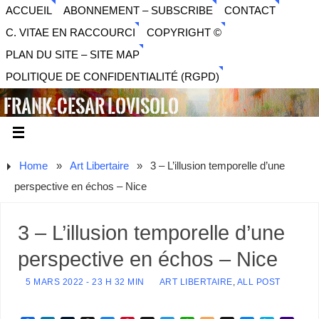
ACCUEIL
ABONNEMENT – SUBSCRIBE
CONTACT
C. VITAE EN RACCOURCI
COPYRIGHT ©
PLAN DU SITE – SITE MAP
POLITIQUE DE CONFIDENTIALITÉ (RGPD)
FRANK-CESAR LOVISOLO
ARTISTE PLURIDISCIPLINAIRE LIBERTAIRE - MUSIQUE,
SON, PHOTOGRAPHIE, ARTS NUMÉRIQUES, VIDÉO.
Home
»
Art Libertaire
»
3 – L’illusion temporelle d’une
perspective en échos – Nice
3 – L’illusion temporelle d’une
perspective en échos – Nice
5 MARS 2022 - 23 H 32 MIN
ART LIBERTAIRE
,
ALL POST