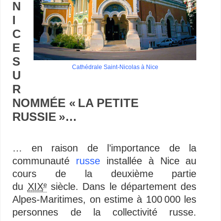
N
I
C
E
S
Cathédrale Saint-Nicolas à Nice
U
R
NOMMÉE « LA PETITE
RUSSIE »…
+
… en raison de l’importance de la
communauté
russe
installée à Nice au
cours de la deuxième partie
du
XIX
siècle. Dans le département des
e
Alpes-Maritimes, on estime à 100 000 les
personnes de la collectivité russe.