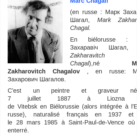
Marc Chagall
(en russe :
Марк Заха
Шагал
,
Mark Zakharo
Chagal.
En biélorusse 
Захаравiч Шагал
Zakharavitch
Chagal
),né
M
Zakharovitch Chagalov
, en russe:
М
Захарович Шагалов.
C’est un peintre et graveur n
7 juillet 1887
à Liozna p
de Vitebsk en Biélorussie (alors intégrée à l’
russe), naturalisé français en 1937 et
le
28 mars 1985
à Saint-Paul-de-Vence où 
enterré.