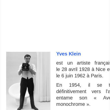
Yves Klein
est un artiste frança
le
28 avril 1928
à Nice e
le
6 juin 1962
à Paris.
En 1954, il se t
définitivement vers l’
entame son « Ave
monochrome ».