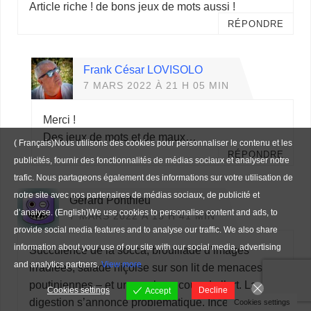
Article riche ! de bons jeux de mots aussi !
RÉPONDRE
Frank César LOVISOLO
7 MARS 2022 À 21 H 05 MIN
Merci !
Des jeux de mots et de maux…
( Français)Nous utilisons des cookies pour personnaliser le contenu et les
RÉPONDRE
publicités, fournir des fonctionnalités de médias sociaux et analyser notre
trafic. Nous partageons également des informations sur votre utilisation de
notre site avec nos partenaires de médias sociaux, de publicité et
Gérard Ponthieu
d’analyse. (English)We use cookies to personalise content and ads, to
7 MARS 2022 À 15 H 41 MIN
provide social media features and to analyse our traffic. We also share
information about your use of our site with our social media, advertising
Succulence de la socca, brouillade d’images
and analytics partners.
View more
irradiées, salade niçoise sur son lit de menaces
poutiniennes – et un peu beaucoup de l’art. La
Cookies settings
Decline
Accept
digestion s’annonce problématique. Incertitude de
Cookies settings