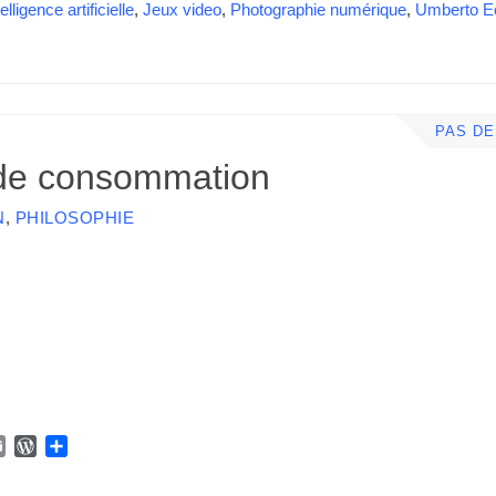
elligence artificielle
,
Jeux video
,
Photographie numérique
,
Umberto E
PAS D
de consommation
N
,
PHILOSOPHIE
E
W
P
m
o
a
a
r
r