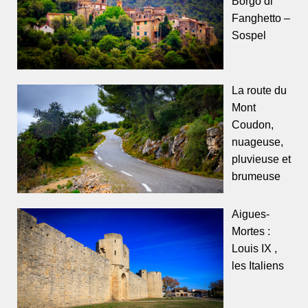
Borgo di
Fanghetto –
Sospel
La route du
Mont
Coudon,
nuageuse,
pluvieuse et
brumeuse
Aigues-
Mortes :
Louis IX ,
les Italiens