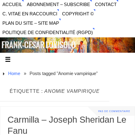
ACCUEIL
ABONNEMENT – SUBSCRIBE
CONTACT
C. VITAE EN RACCOURCI
COPYRIGHT ©
PLAN DU SITE – SITE MAP
POLITIQUE DE CONFIDENTIALITÉ (RGPD)
FRANK-CESAR LOVISOLO
ARTISTE PLURIDISCIPLINAIRE LIBERTAIRE - MUSIQUE,
SON, PHOTOGRAPHIE, ARTS NUMÉRIQUES, VIDÉO.
Home
»
Posts tagged "Anomie vampirique"
ÉTIQUETTE :
ANOMIE VAMPIRIQUE
PAS DE COMMENTAIRE
Carmilla – Joseph Sheridan Le
Fanu