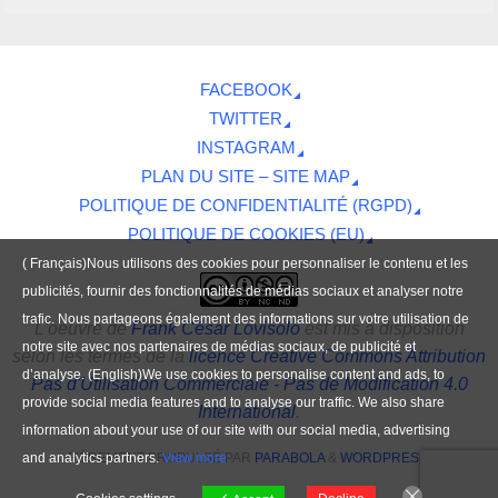
FACEBOOK
TWITTER
INSTAGRAM
PLAN DU SITE – SITE MAP
POLITIQUE DE CONFIDENTIALITÉ (RGPD)
POLITIQUE DE COOKIES (EU)
( Français)Nous utilisons des cookies pour personnaliser le contenu et les
publicités, fournir des fonctionnalités de médias sociaux et analyser notre
trafic. Nous partageons également des informations sur votre utilisation de
L'oeuvre
de
Frank César Lovisolo
est mis à disposition
notre site avec nos partenaires de médias sociaux, de publicité et
selon les termes de la
licence Creative Commons Attribution
d’analyse. (English)We use cookies to personalise content and ads, to
Pas d'Utilisation Commerciale - Pas de Modification 4.0
provide social media features and to analyse our traffic. We also share
International
.
information about your use of our site with our social media, advertising
and analytics partners.
View more
FIÈREMENT PROPULSÉ PAR
PARABOLA
&
WORDPRESS.