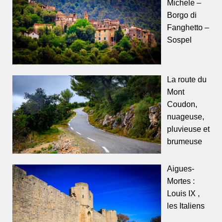
Michele –
Borgo di
Fanghetto –
Sospel
La route du
Mont
Coudon,
nuageuse,
pluvieuse et
brumeuse
Aigues-
Mortes :
Louis IX ,
les Italiens