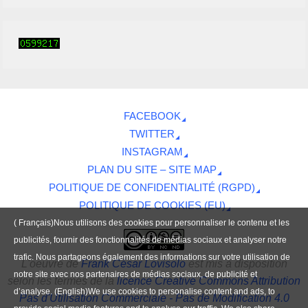
FACEBOOK
TWITTER
INSTAGRAM
PLAN DU SITE – SITE MAP
POLITIQUE DE CONFIDENTIALITÉ (RGPD)
POLITIQUE DE COOKIES (EU)
( Français)Nous utilisons des cookies pour personnaliser le contenu et les
publicités, fournir des fonctionnalités de médias sociaux et analyser notre
trafic. Nous partageons également des informations sur votre utilisation de
L'oeuvre
de
Frank César Lovisolo
est mis à disposition
notre site avec nos partenaires de médias sociaux, de publicité et
selon les termes de la
licence Creative Commons Attribution
d’analyse. (English)We use cookies to personalise content and ads, to
Pas d'Utilisation Commerciale - Pas de Modification 4.0