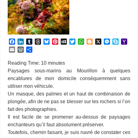
F
L
T
T
B
P
M
T
W
B
X
M
S
Y
a
i
u
h
l
i
y
w
h
l
e
k
a
E
W
P
c
n
m
r
u
n
S
i
a
o
s
y
h
m
o
a
e
k
b
e
e
t
p
t
t
g
s
p
o
a
r
r
Reading Time:
10
minutes
b
e
l
a
s
e
a
t
s
g
e
e
o
i
d
t
Paysages sous-marins au Mourillon à quelques
o
d
r
d
k
r
c
e
A
e
n
M
l
P
a
encablures de mon domicile conséquemment sans
o
I
s
y
e
e
r
p
r
g
a
r
g
k
n
s
p
e
i
utiliser mon véhicule.
e
e
t
r
l
s
r
Un masque, des palmes et un haut de combinaison de
s
plongée, afin de ne pas se blesser sur les rochers si l’on
fait des photographies.
Il est facile de se promener au-dessus de paysages
enchanteurs qu’il faut absolument préserver.
Toutefois, chemin faisant, je suis navré de constater ces