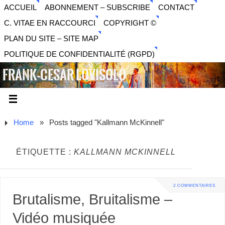
ACCUEIL
ABONNEMENT – SUBSCRIBE
CONTACT
C. VITAE EN RACCOURCI
COPYRIGHT ©
PLAN DU SITE – SITE MAP
POLITIQUE DE CONFIDENTIALITÉ (RGPD)
FRANK-CESAR LOVISOLO
ARTISTE PLURIDISCIPLINAIRE LIBERTAIRE - MUSIQUE,
SON, PHOTOGRAPHIE, ARTS NUMÉRIQUES, VIDÉO.
Home
»
Posts tagged "Kallmann McKinnell"
ÉTIQUETTE :
KALLMANN MCKINNELL
2 COMMENTAIRES
Brutalisme, Bruitalisme –
Vidéo musiquée