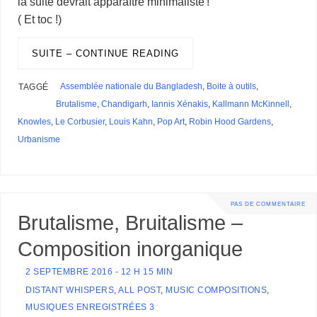
la suite devrait apparaître minimaliste !
( Et toc !)
SUITE – CONTINUE READING
Assemblée nationale du Bangladesh
,
Boite à outils
,
TAGGÉ
Brutalisme
,
Chandigarh
,
Iannis Xénakis
,
Kallmann McKinnell
,
Knowles
,
Le Corbusier
,
Louis Kahn
,
Pop Art
,
Robin Hood Gardens
,
Urbanisme
PAS DE COMMENTAIRE
Brutalisme, Bruitalisme –
Composition inorganique
2 SEPTEMBRE 2016 - 12 H 15 MIN
DISTANT WHISPERS
,
ALL POST
,
MUSIC COMPOSITIONS
,
MUSIQUES ENREGISTRÉES 3