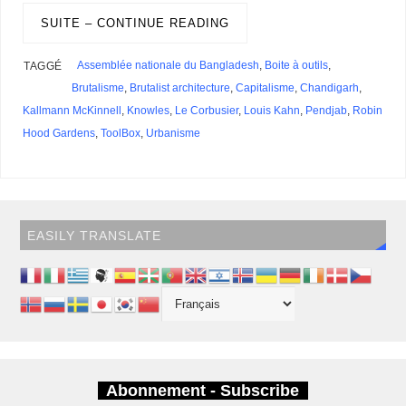
o
I
s
y
e
e
r
p
r
g
a
r
g
k
n
s
p
e
i
SUITE – CONTINUE READING
e
e
t
r
l
s
r
s
Assemblée nationale du Bangladesh
,
Boite à outils
,
TAGGÉ
Brutalisme
,
Brutalist architecture
,
Capitalisme
,
Chandigarh
,
Kallmann McKinnell
,
Knowles
,
Le Corbusier
,
Louis Kahn
,
Pendjab
,
Robin
Hood Gardens
,
ToolBox
,
Urbanisme
EASILY TRANSLATE
Abonnement - Subscribe