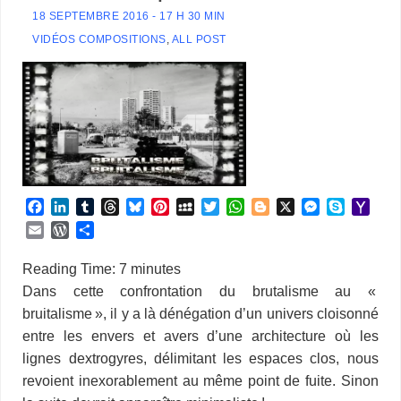
18 SEPTEMBRE 2016 - 17 H 30 MIN
VIDÉOS COMPOSITIONS
,
ALL POST
F
L
T
T
B
P
M
T
W
B
X
M
S
Y
a
i
u
h
l
i
y
w
h
l
e
k
a
E
W
P
c
n
m
r
u
n
S
i
a
o
s
y
h
m
o
a
e
k
b
e
e
t
p
t
t
g
s
p
o
a
r
r
Reading Time:
7
minutes
b
e
l
a
s
e
a
t
s
g
e
e
o
i
d
t
Dans cette confrontation du brutalisme au «
o
d
r
d
k
r
c
e
A
e
n
M
l
P
a
bruitalisme », il y a là dénégation d’un univers cloisonné
o
I
s
y
e
e
r
p
r
g
a
r
g
k
n
s
p
e
i
entre les envers et avers d’une architecture où les
e
e
t
r
l
s
r
lignes dextrogyres, délimitant les espaces clos, nous
s
revoient inexorablement au même point de fuite. Sinon