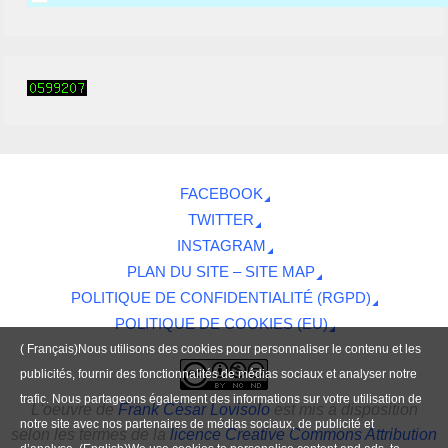
FACEBOOK
TWITTER
INSTAGRAM
PLAN DU SITE – SITE MAP
POLITIQUE DE CONFIDENTIALITÉ (RGPD)
POLITIQUE DE COOKIES (EU)
( Français)Nous utilisons des cookies pour personnaliser le contenu et les
publicités, fournir des fonctionnalités de médias sociaux et analyser notre
trafic. Nous partageons également des informations sur votre utilisation de
L'oeuvre
de
Frank César Lovisolo
est mis à disposition
notre site avec nos partenaires de médias sociaux, de publicité et
selon les termes de la
licence Creative Commons Attribution